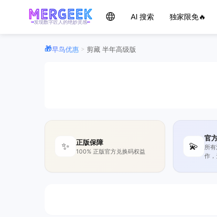
AI 搜索
独家限免🔥
发现数字匠人的绝妙灵感
早鸟优惠
剪藏 半年高级版
>
官
正版保障
✨
💫
所有
100% 正版官方兑换码权益
作，