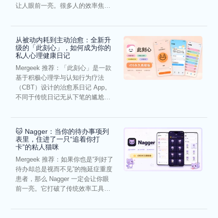
让人眼前一亮。很多人的效率焦
虑，往往...
从被动内耗到主动治愈：全新升
级的「此刻心」，如何成为你的
私人心理健康日记
Mergeek 推荐：「此刻心」是一款
基于积极心理学与认知行为疗法
（CBT）设计的治愈系日记 App。
不同于传统日记无从下笔的尴尬，
它通过结构化的“提...
🐱 Nagger：当你的待办事项列
表里，住进了一只“追着你打
卡”的粘人猫咪
Mergeek 推荐：如果你也是“列好了
待办却总是视而不见”的拖延症重度
患者，那么 Nagger 一定会让你眼
前一亮。它打破了传统效率工具冰
冷被动的僵...