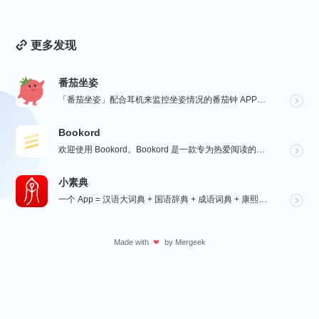
更多发现
番茄坐姿
「番茄坐姿」配合耳机来监控坐姿情况的番茄钟 APP，轻盈的界面，让番茄工作法发挥最大效果，详细也整洁...
Bookord
欢迎使用 Bookord。Bookord 是一款专为热爱阅读的人士设计的应用程序，旨在帮助用户记录每...
小素典
一个 App = 汉语大词典 + 国语辞典 + 成语词典 + 康熙字典 + 说文解字 + 六书通 +...
Made with
by
Mergeek
❤