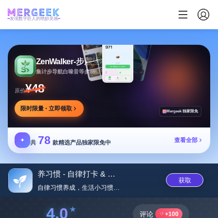
发现数字匠人的绝妙灵感
ZenWalker-步履生花
集计步导航白噪音等多功能于一体的健康应用
¥48
原价
限时限量 · 立即领取
Mergeek 独家限免
78
✦
查看全部
共
款精选产品独家限免中
养习惯 - 自律打卡 & 时间...
获取
自律习惯养成，生活小习惯打‪卡...
4.0
评论
+100