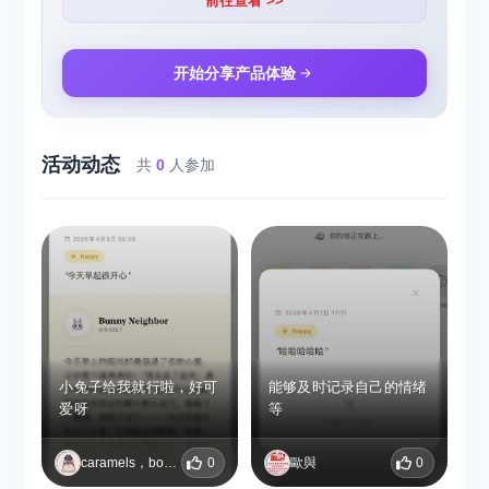
前往查看 >>
开始分享产品体验
活动动态
共
0
人参加
小兔子给我就行啦，好可
能够及时记录自己的情绪
爱呀
等
caramels，bonbons et chocolats
0
歐與
0