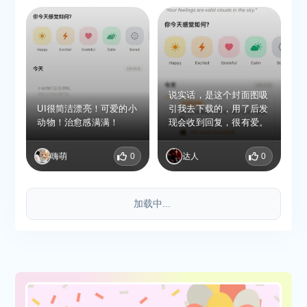
说实话，是这个封面图吸
UI很简洁漂亮！可爱的小
引我去下载的，用了后发
动物！治愈感满满！
现会收到回复，很有爱。
嗨萌
0
达人
0
加载中...