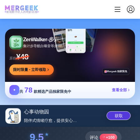
发现数字匠人的绝妙灵感
ZenWalker-步履生花
集计步导航白噪音等多功能于一体的健康应用
¥48
原价
限时限量 · 立即领取
Mergeek 独家限免
78
✦
查看全部
共
款精选产品独家限免中
心事动物园
获取
陪伴式情绪疗愈，提供安心表达空...
9.5
评论
+100