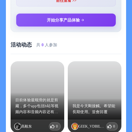
前往查看 >>
- 将标签分层管理，让碎片信息从混沌变有序；
- 建立专属分类规则，智能筛选全部收藏；
- 搜索全文、标签、批注，只凭点滴印象，就能找到你需要的内
开始分享产品体验
容；
- 构建自己的专属内容空间，让信息为你所用。
活动动态
共
0
人参加
目前体验最顺滑的就是剪
藏，多个app包括b站等视
我是今天剛接觸。希望能
频内容和音频内容还有文
長期使用。並會回覆
字内容都可以覆盖，很纯
粹的垂直场景应用，高
高毅东
0
GEEK_VDBILLPS
0
效。