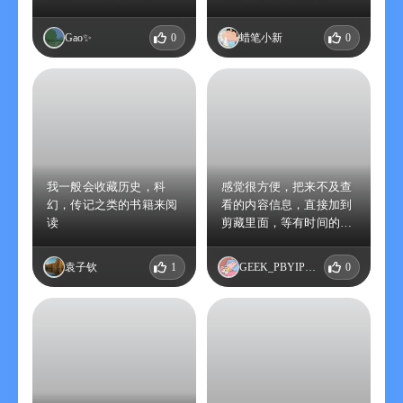
通过微信公众号保存文
章、对话、图片
Gao✨
0
蜡笔小新
0
我一般会收藏历史，科
感觉很方便，把来不及查
幻，传记之类的书籍来阅
看的内容信息，直接加到
读
剪藏里面，等有时间的时
候再看，很方便，很便
捷。
袁子钦
1
GEEK_PBYIPKQN
0