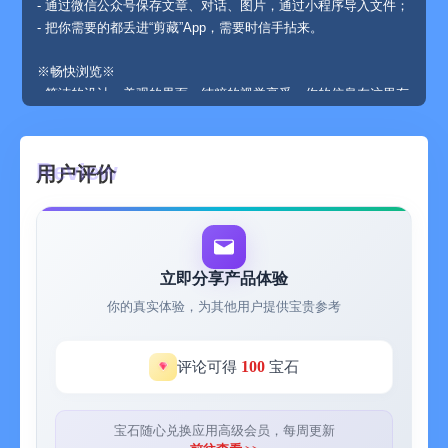
- 通过微信公众号保存文章、对话、图片，通过小程序导入文件；
- 把你需要的都丢进“剪藏”App，需要时信手拈来。
※畅快浏览※
- 简洁的设计、美观的界面、纯粹的视觉享受，你的信息在这里有
机整合；
- 打破传统的信息罗列布局，前所未有的瀑布流式浏览体验，发现
你所不知道的世界。
用户评价
※分享发现※
- 打造你的“收藏馆”，与世界分享你的热爱；
- 发现同好“馆藏”，精彩内容应接不暇。
立即分享产品体验
※精华提炼※
你的真实体验，为其他用户提供宝贵参考
- 标高亮、加批注，深度阅读的同时轻松划重点；
- 做摘抄、写速记，快速记录你稍纵即逝的灵感；
- 个人总结助你养成收藏好习惯，积跬步，必能至千里。
100
评论可得
宝石
※智能整理※
- 为长篇文章生成“智能摘要”和“智能标签”，秒抓重点、节省时
宝石随心兑换应用高级会员，每周更新
间；