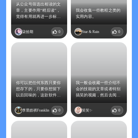
从公众号筛选出相读的文
章，主要作用“稍后读”，
我会收集一些教程之类的
觉得有用就再进一步标
实用内容。
注。
柒拾期
0
Star & Rain
0
你可以把任何东西只要你
我一般会收藏一些介绍不
想存下的，只要你想留下
会的技能的文章或者特别
以后回味的，这款软件都
搞笑的视频，然后去阅
可以满足你的要求
读、观看，并学习其所介
绍的技能。
李昱皓祺Franklin
0
笑笑✨
0