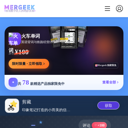
发现数字匠人的绝妙灵感
火车单词
英语背词与铁路经营结合的学习游戏，边玩边学
¥100
原价
限时限量 · 立即领取
Mergeek 独家限免
78
✦
查看全部
共
款精选产品独家限免中
剪藏
获取
印象笔记打造的小而美的信息收藏...
﹣
评论
+100