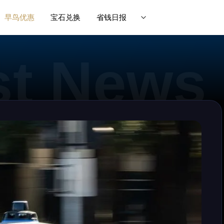
早鸟优惠
宝石兑换
省钱日报