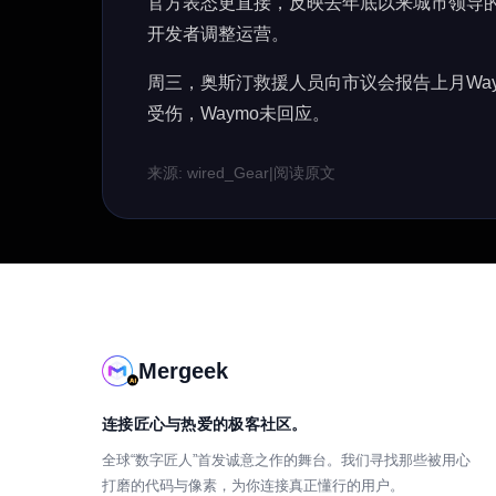
官方表态更直接，反映去年底以来城市领导
开发者调整运营。
周三，奥斯汀救援人员向市议会报告上月Wa
受伤，Waymo未回应。
来源: wired_Gear
|
阅读原文
Mergeek
连接匠心与热爱的极客社区。
全球“数字匠人”首发诚意之作的舞台。我们寻找那些被用心
打磨的代码与像素，为你连接真正懂行的用户。