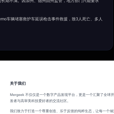
的长期不满。因加州、德州由州监管，地方部门只能要求
ymo车辆堵塞救护车延误枪击事件救援，致3人死亡、多人
关于我们
Mergeek 不仅仅是一个数字产品发现平台，更是一个汇聚了全球
发者与高审美科技爱好者的交流社区。
我们致力于打造一个尊重创造、乐于反馈的纯粹生态，让每一个倾