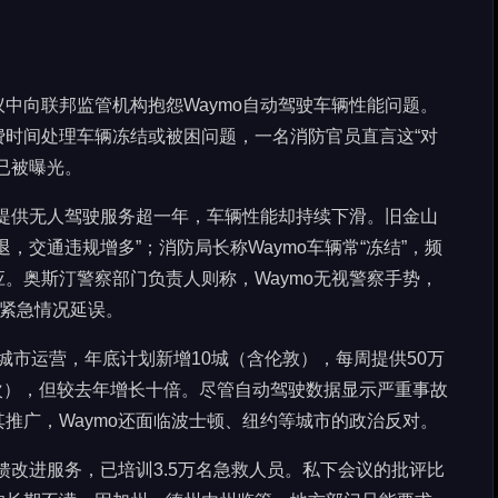
中向联邦监管机构抱怨Waymo自动驾驶车辆性能问题。
费时间处理车辆冻结或被困问题，一名消防官员直言这“对
已被曝光。
地提供无人驾驶服务超一年，车辆性能却持续下滑。旧金山
，交通违规增多”；消防局长称Waymo车辆常“冻结”，频
。奥斯汀警察部门负责人则称，Waymo无视警察手势，
成紧急情况延误。
国城市运营，年底计划新增10城（含伦敦），每周提供50万
万次），但较去年增长十倍。尽管自动驾驶数据显示严重事故
推广，Waymo还面临波士顿、纽约等城市的政治反对。
馈改进服务，已培训3.5万名急救人员。私下会议的批评比