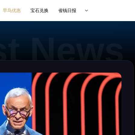
早鸟优惠
宝石兑换
省钱日报