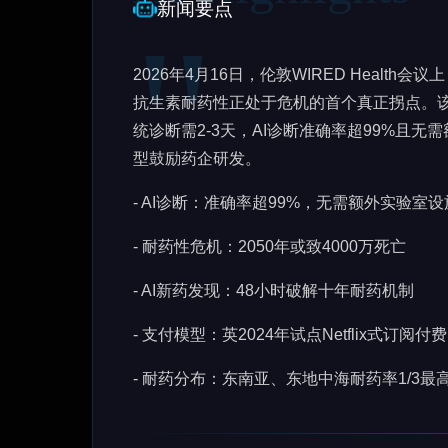
新闻要点
2026年4月16日，伦敦WIRED Health会议上，Im
抗生素耐药性正处于危机的首个真正拐点。该危
统诊断需2-3天，AI诊断准确率超99%且
型鼓励药企研发。
- AI诊断：准确率超99%，无需额外实验室设
- 耐药性危机：2050年或致4000万死亡
- AI新药发现：48小时破解十年耐药机制
- 支付模型：英2024年试点Netflix式订阅付费
- 耐药分布：东南亚、东地中海耐药率1/3最