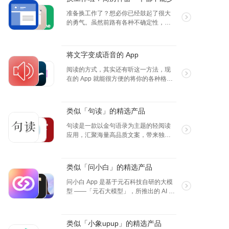
（2024.6.3～2024.6.9）
准备换工作了？想必你已经鼓起了很大
的勇气。虽然前路有各种不确定性，准
备充分就能迎接挑战。将之前的经历都
凝练成一份正式且出彩的简历，会让你
的求职道路变得更加宽广，雇主也会更
将文字变成语音的 App
为欣赏你的态度与专业，试试这些这些
简历神器，总有一个适合你。
阅读的方式，其实还有听这一方法，现
在的 App 就能很方便的将你的各种格式
的文本，网络资源都变成音频，并且用
你喜欢的声音和语速读给你听。
类似「句读」的精选产品
句读是一款以金句语录为主题的轻阅读
应用，汇聚海量高品质文案，带来独特
的阅读体验。卡片画报设计，让文字更
具吸引力。提供个性化选择，包括夜间
模式、日签模板等。阅读句读，享受文
类似「问小白」的精选产品
字带来的宁静与治愈。
问小白 App 是基于元石科技自研的大模
型 ——「元石大模型」，所推出的 AI 智
能助手应用，旨在为广大用户提供实
时、精准的问题解答和内容推荐服务。
无论您在学习、工作、生活中遇到任何
类似「小象upup」的精选产品
疑问或难题，都可随时向“小白”发起求