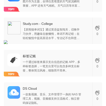
图片作为主题，全球任意维度的天气状况瞬间
0
掌握，APP 还有天气相机、天气日历等丰富功
能，一个干净清爽又及时的预报天气工具~
Study.com - College
【原熊猫单词宝】通过英语益智闯关，召唤学
习伙伴，用趣味击败懒惰，单词不再记错；在
0
轻松愉悦中提高英语水平，专治记不住和坚持
不下去。在这里记单词，遇见更好的你自己。
标签记账
一个通过标签来展示支出信息的记账 APP，多
种标签选择，一笔支出里可以包含多种支出标
0
签，整体简洁风格，细致而不简单。
DS Cloud
一款集视频、音乐、文件管理于一身的 NAS 管
理工具，视频、音频都支持主流格式，独立密
0
码保证隐私。