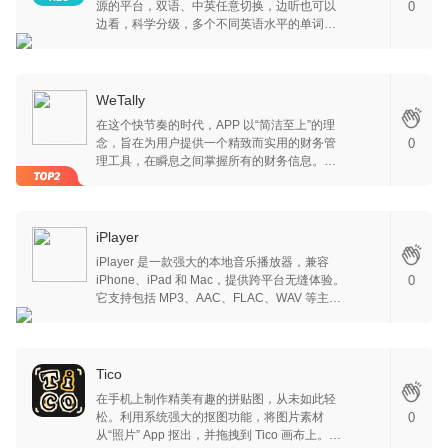
源的平台，双语、中英任意切换，边听也可以
0
标，智能匹配适合的职位。通过深度学习算法分析职位要求与用户简历
边看，科学分级，多个不同英语水平的单词分
的匹配度，推荐最有可能成功的求职机会。 5. 智能1v1聊天面试 模拟
布，让英语阅读更简单，名著与畅销书籍并
真实面试场景，通过1对1的智能聊天形式进行面试练习。系统根据用户
存，名师课程，为英语学习者提供了全方位、
的简历和申请岗位，提出针对性的面试问题，帮助用户提升面试技巧和
高效能的英语阅读学习平台。
自信心。 【自动订阅服务说明】 1.订阅服务分别为： 轻奢会员，￥98/
WeTally
季度; 畅享包月，￥68/月; 2.付款：用户确认购买并付款后计入iTunes
账户 3.自动续费：Apple iTunes账户会在前24小时内扣费，扣费成功
在这个快节奏的时代，APP 以“简洁至上”的理
后订阅周期顺延一个订阅周期 4.关闭服务：您可以在苹果手机“设置”-->
念，旨在为用户提供一个精致而实用的财务管
0
进入iTunesStore与App Store”-->点击“ApplelD”选择“查看 ApplelD”，
理工具，在瞬息之间掌握所有的财务信息。
进入“账户设置”页面，点击“订阅”，管理自动订阅服务，如需取消每
WeTally 不仅让记账变得轻松愉快，还能为您
个，周期定时器结束前24小时关 闭即可，停止前24小时内则不再扣费
带来舒缓的使用体验，助您轻松成就每一笔记
5.服务协议：https://zenapps.cn/pages/heima/ipaProtocol 6.隐私协
账。清晰的功能布局让您能够快速找到所需的
议：https://zenapps.cn/pages/heima/privacyios
选项。无论是记录开支、查看收入，还是进行
iPlayer
财务分析，一切操作都可以在几秒钟内完成。
iPlayer 是一款强大的本地音乐播放器，兼容
WeTally 目标是让您将更多精力集中在生活的
iPhone、iPad 和 Mac，提供跨平台无缝体验。
0
其他方面，而不是繁琐的记账事务上。此外，
它支持包括 MP3、AAC、FLAC、WAV 等主流
APP 使用体验也是经过精心设计的。应用的流
格式，以及 AIFF、APE、DSD 等无损音频，满
畅性和舒适感使得每一次记账都成为一种愉悦
足高品质聆听需求。用户可通过 WiFi 传输、本
的享受。WeTally 希望您在记账的过程中，能
地文件导入或视频音频提取轻松添加音乐，并
够感受到轻松与自在，仿佛在与一位得力的助
享受智能管理功能，如自动分类（专辑、艺
Tico
手交流，随时获得支持与帮助。
人、文件夹）、自定义播放列表和元数据编辑
在手机上制作精美有趣的拼贴图，从未如此轻
（封面、标题等）。iPlayer 以简洁高效的设
松。利用系统强大的抠图功能，将图片素材
0
计，帮助用户整理音乐库，提升播放体验，是
从“照片” App 抠出，并拖拽到 Tico 画布上。配
音乐爱好者的理想选择。