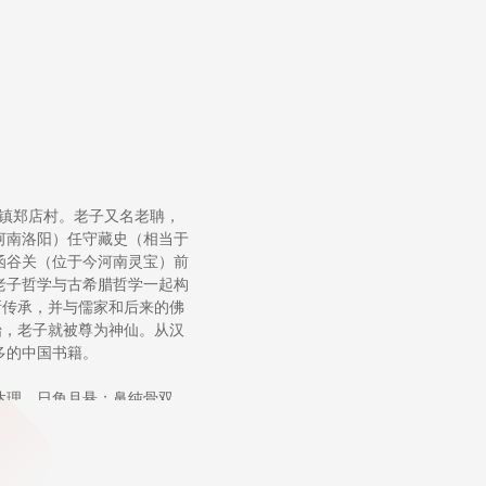
北镇郑店村。老子又名老聃，
河南洛阳）任守藏史（相当于
函谷关（位于今河南灵宝）前
老子哲学与古希腊哲学一起构
所传承，并与儒家和后来的佛
始，老子就被尊为神仙。从汉
多的中国书籍。
达理，日角月悬；鼻纯骨双
牙齿稀疏，四方大口嘴唇很
耳孔。他一步可跨一丈，双手