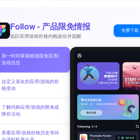
物的演变，以为“道生一，一生二，二生三，三生万物”，“道”乃“夫莫之
，道法自然”。“道”为客观自然规律，同时又具有“独立不改，周行而不殆
为一切事物均具有正反两面，“反者道之动”，并能由对立而转化，“正复为
世间事物均为“有”与“无”之统一，“有、无相生”，而“无”为基础，“天下
Follow - 产品限免情报
道则不然，损不足以奉有馀”；“民之饥，以其上食税之多”；“民之轻死，
免费下载
学说对中国哲学发展具深刻影响，其内容主要见《老子》这本书。他的哲学
追踪应用游戏价格内购波动并提醒
化的发展，作出了重要贡献，而且对我国2000多年来思想文化的发展，产
兔小贝儿歌、小伴龙儿歌、宝宝巴士儿歌、巴塔木儿歌、little fox
第一时间掌握精选限免应用/
...宝宝想听的儿歌，都在这里！
游戏信息
短片、奇妙汉字、熊出没、大头儿子小头爸爸、臭屁虫、迪斯尼动画、粉
都在这里！
语、行为习惯、睡前故事、启蒙认知、学说话、学古诗、认识万物、性格
自定义喜欢的应用/游戏的价
、伊索预言… 适合宝宝学习的早教儿歌，都在这里！
格变动
贝瓦儿歌2015亲宝儿歌兔小贝儿歌故事小伴龙爱奇艺动画屋等资源，适合
听边学！ 提供妈妈和宝贝最爱的胎教音乐、儿歌童谣、儿童故事、睡前
有声读物。海量故事，天天更新； 儿歌故事屋，给孩子一个快乐的童年。
了解内购应用/游戏的限免或
为什么, 经典儿歌, 贝瓦儿歌, 儿歌多多, 胎教盒子, 宝宝树, 辣妈帮, 育儿宝典
降价活动
 儿童道德丛书, 早教图书, 汉子王国, 魔力小孩, 熊猫博士, 学习
查看应用/游戏价格历史等待
合适时机再出手