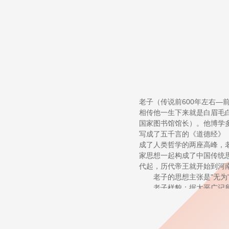
老子（传说前600年左右—
相传他一生下来就是白眉毛
国家图书馆馆长）。他博学
写成了五千言的《道德经》
成了人类哲学的两座高峰，
家思想一起构成了中国传统
代起，历代帝王就开始到河
老子的思想主张是"无为"
老子样貌：据太平广记所记
柱，耳有三漏门；足蹈二五
厚。他的额头有十五道皱纹
上有十道贵人的纹路。）