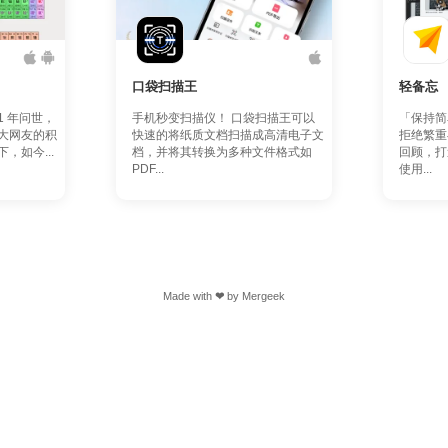
口袋扫描王
轻备忘
1 年问世，
手机秒变扫描仪！ 口袋扫描王可以
「保持简
大网友的积
快速的将纸质文档扫描成高清电子文
拒绝繁重
，如今...
档，并将其转换为多种文件格式如
回顾，打
PDF...
使用...
Made with
❤
by
Mergeek