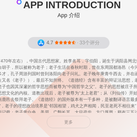
APP INTRODUCTION
App 介绍
4.7
· 33个评分
前470年左右），中国古代思想家。姓李名耳，字伯阳，诞生于涡阳县闸
白胡子，所以被称为老子；老子生活在春秋时期，曾在东周国都洛邑（今
多才，孔子周游列国时曾到洛阳向老子问礼。老子晚年乘青牛西去，并在
（又名《老子》），最后不知所终。《道德经》含有丰富的辩证法思想，
老子也因其深邃的哲学思想而被尊为“中国哲学之父”。老子的思想被庄子
思想文化的内核。道教出现后，老子被尊为“太上老君”；从《列仙传》开
南鹿邑去祭拜老子。《道德经》的国外版本有一千多种，是被翻译语言最
，老子的理想政治境界是“邻国相望，鸡犬之声相闻，民至老死不相往来”
载：老子黄白色，美眉，广颡长耳，大目疏齿，方口厚唇；额有三五
，手把十文。(老子皮色黄白，眉毛很美，额头宽阔耳朵很长，眼睛很大，
更多
，额角两端似有日月的形状。他鼻子很端正，有两根鼻骨，耳朵上有三个