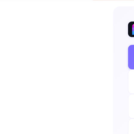
《老子》以“道”解释宇宙万
而“人法地，地法天，天法道
括大量朴素辩证法观点，如以
所倚，福兮祸之所伏”。又以为
之道，损有余而补不足，人之
死，奈何以死惧之？”。其
派，不但对我国古代思想文
【最全儿歌】：涵盖贝瓦儿歌、
歌、网趣宝贝、六一网儿歌 
【最新动画】：小黄人动画
悠 ...最新最全的动画片，
【最全早教知识】：儿童英
个为什么、弟子规，背古诗 
拥有百万儿歌故事资源，涵盖
首家精准逐字歌词，宝宝边
诵、少儿英语、百科全书等
唐诗300首:国学经典, 十万个
智慧幼教, 学霸君, 启蒙教材,