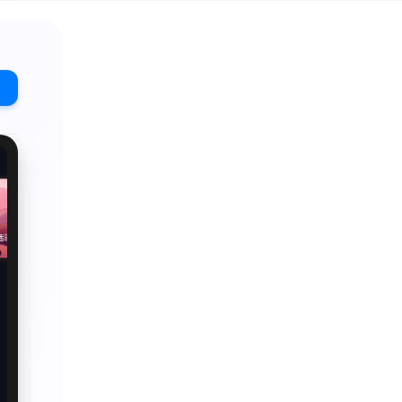
命（命令）而常自然”，因
”的永恒意义。《老子》书中包
奇，善复为妖”，“祸兮福之
万物生于有，有生于无”。“天
以其上求生之厚”；“民不畏
思想和由他创立的道家学
生了深远的影响。
、妮妮猫、开心儿歌、蓝迪儿
红猪小妹、姆姆抱抱、乐比悠
培养、认数字、说英语、十万
0-12岁儿童及家长使用。
童话、唐诗三字经、作文朗
, 宋词, 元曲, 宝巴士大全,