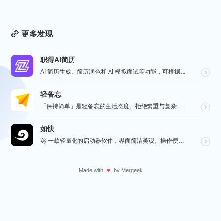
更多发现
职得AI简历
AI 简历生成、简历润色和 AI 模拟面试等功能，可根据指定的求职岗位，一键快速生成高匹配的简历内容...
轻备忘
「保持简单」是轻备忘的生活态度。拒绝繁重与复杂，致力于快速记录与回顾，打造如轻风拂面、水过无痕的使用...
如快
🚀 一款轻量化的启动器软件，界面简洁美观、操作便捷，并且支持插件开发。支持全键盘操作。开发者目前处于...
Made with
by
Mergeek
❤