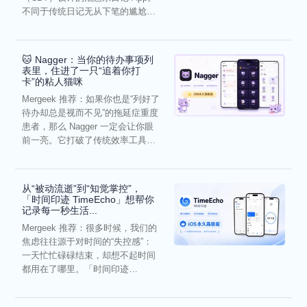
不同于传统日记无从下笔的尴尬，
它通过结构化的“提...
🐱 Nagger：当你的待办事项列
表里，住进了一只“追着你打
卡”的粘人猫咪
Mergeek 推荐：如果你也是“列好了
待办却总是视而不见”的拖延症重度
患者，那么 Nagger 一定会让你眼
前一亮。它打破了传统效率工具冰
冷被动的僵...
从“被动流逝”到“知觉掌控”，
「时间印迹 TimeEcho」想帮你
记录每一秒生活...
Mergeek 推荐：很多时候，我们的
焦虑往往源于对时间的“失控感”：
一天忙忙碌碌结束，却想不起时间
都用在了哪里。「时间印迹
TimeEcho」的出现...