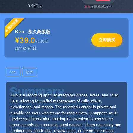
0 个评分
宝石
兑换应用会员 >>
限时特惠
Kiro - 永久高级版
¥39.0
立即购买
¥148.0
立省 ¥109
ios
效率
Kiro is a recording app that integrates diaries, notes, and ToDo
lists, allowing for unified management of daily affairs,
experiences, and moods. The recorded content is private and
suitable for users who record for themselves. It supports multi-
device synchronization, making it convenient to access the
same records on commonly used devices. Users can easily and
continuously add to-dos, review notes, or record their moods,