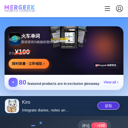
发现数字匠人的绝妙灵感
火车单词
英语背词与铁路经营结合的学习游戏，边玩边学
¥100
原价
限时限量 · 立即领取
Mergeek 独家限免
80
✦
View all
featured products are in exclusive giveaway
Kiro
获取
Integrate diaries, notes and T...
﹣
评论
+100