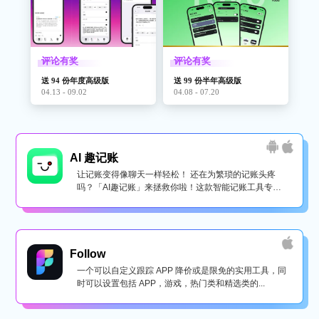
评论有奖
评论有奖
送 94 份年度高级版
送 99 份半年高级版
04.13 - 09.02
04.08 - 07.20
AI 趣记账
让记账变得像聊天一样轻松！ 还在为繁琐的记账头疼
吗？「AI趣记账」来拯救你啦！这款智能记账工具专为
懒...
Follow
一个可以自定义跟踪 APP 降价或是限免的实用工具，同
时可以设置包括 APP，游戏，热门类和精选类的...