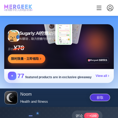
发现数字匠人的绝妙灵感
Sugarly:AI控糖助手
AI驱动，助力控糖与饮食记录，提供个性化建议
¥78
原价
限时限量 · 立即领取
Mergeek 独家限免
77
✦
View all
featured products are in exclusive giveaway
Noom
获取
Health and fitness
﹣
评论
+100