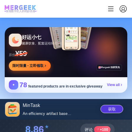
发现数字匠人的绝妙灵感
好运小七
健康饮食、配套运动轻松相伴
¥59
原价
限时限量 · 立即领取
Mergeek 独家限免
78
✦
View all
featured products are in exclusive giveaway
MinTask
获取
An efficiency artifact based o...
8.86
评论
+100