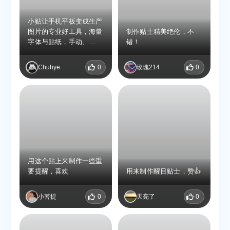
小贴让手机平板变成生产
图片的专业好工具，海量
制作贴士精美绝伦，不
字体与贴纸，手动、
错！
Excel、CSV、飞书或是
API 导入数据更简单，
Chuhye
0
玫瑰214
0
APP 基于模板与数据，
秒出内容各异但风格统一
的精美封面，做海报、做
媒体，再也不怕没有合适
的图啦！
用这个贴上来制作一些重
要提醒，喜欢
用来制作醒目贴士，赞👍
小菩提
0
天亮了
0