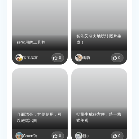
智能又省力地玩转图片生
很实用的工具捏
成！
宝宝暴富
0
嗨萌
0
介面漂亮，方便使用，可
批量生成很方便，统一格
以輕鬆出圖
式美观
Grace🚀
0
新✈️
0