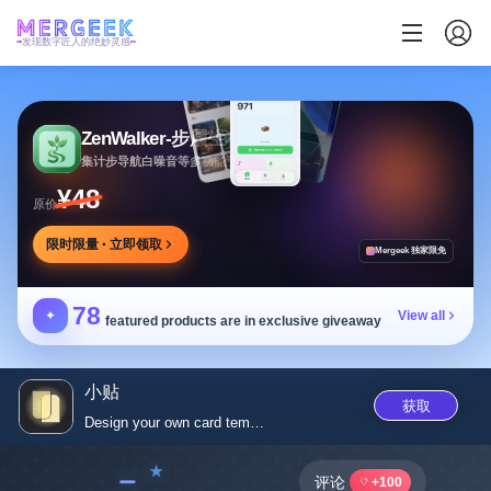
发现数字匠人的绝妙灵感
ZenWalker-步履生花
集计步导航白噪音等多功能于一体的健康应用
¥48
原价
限时限量 · 立即领取
Mergeek 独家限免
78
✦
View all
featured products are in exclusive giveaway
小贴
获取
Design your own card templates...
﹣
评论
+100