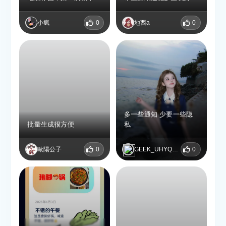
难上手，起码都得先网上
~
搜索一番操作，现在手机
小疯
0
地西a
0
APP 打开就能用，做出
来的效果也很满意！
多一些通知 少要一些隐
批量生成很方便
私
歐陽公子
0
GEEK_UHYQXYVE
0