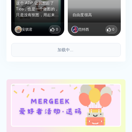
这个 APP 让我想起了
Tico，也是一个做图的，
只是没有抠图，用起来感
自由度很高
觉很好，卡片上的内容都
可以改，UI 也可以~
安骐君
0
范特西
0
加载中...