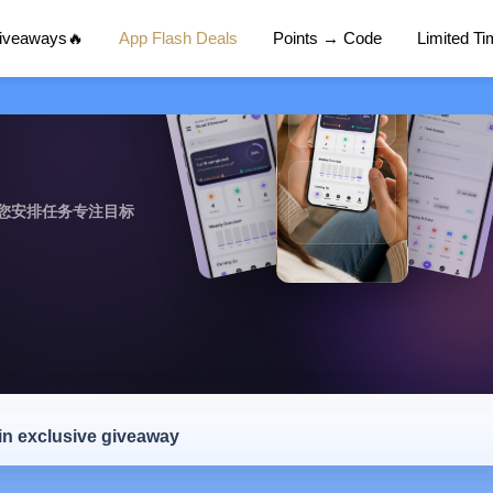
Giveaways🔥
App Flash Deals
Points → Code
Limited T
您安排任务专注目标
 in exclusive giveaway