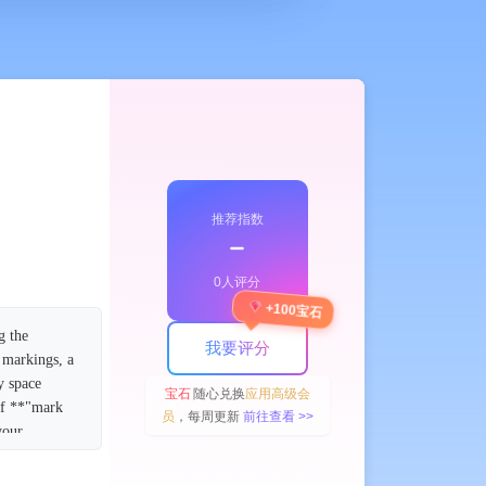
推荐指数
﹣
0人评分
+100宝石
g the
我要评分
 markings, a
y space
宝石
随心兑换
应用高级会
of **"mark
员
，每周更新
前往查看 >>
your