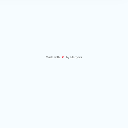
Made with
by
Mergeek
❤