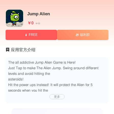
Jump Alien
￥0
￥8
FREE
福利群
🎁
应用官方介绍
The all addictive Jump Alien Game is Here!
Just Tap to make The Alien Jump. Swing around different
levels and avoid hitting the
asteroids!
Hit the power ups instead! It will protect the Alien for 5
seconds when you hit the
asteroids. Also you will be flying faster and get more points!
更多
Jump Alien is great for every age. Young and old alike, can
compete against each other.
Families can enjoy and have loads of fun with this game.