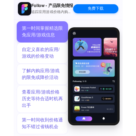
### UNIQUE FEATURES ###
Follow - 产品限免情报
免费下载
√ Beautiful design
追踪应用游戏价格内购波
动并提醒
√ Challenging achievements
√ Fun to play for everyone
第一时间掌握精选限
√ Leaderboards
免应用/游戏信息
√ Great music track
This application may require internet connectivity and
自定义喜欢的应用/
subsequent data transfer charges
游戏的价格变动
may apply.
## Important Message for Parents ##
了解内购应用/游戏
This game may include:
的限免或降价活动
- Direct links to social networking websites that are intended
for an audience over the age of
查看应用/游戏价格
13.
历史等待合适时机再
- Direct links to the internet that can take players away from
出手
the game with the potential to
browse any web page.
Download Jump Alien now and have fun!
第一时间收到价格通
知不错过省钱机会