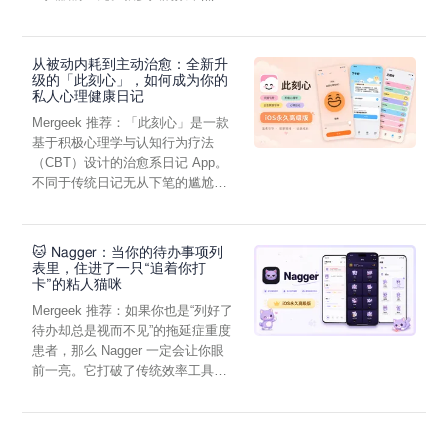
虑，往往...
从被动内耗到主动治愈：全新升
级的「此刻心」，如何成为你的
私人心理健康日记
Mergeek 推荐：「此刻心」是一款
基于积极心理学与认知行为疗法
（CBT）设计的治愈系日记 App。
不同于传统日记无从下笔的尴尬，
它通过结构化的“提...
🐱 Nagger：当你的待办事项列
表里，住进了一只“追着你打
卡”的粘人猫咪
Mergeek 推荐：如果你也是“列好了
待办却总是视而不见”的拖延症重度
患者，那么 Nagger 一定会让你眼
前一亮。它打破了传统效率工具冰
冷被动的僵...