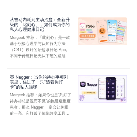
虑，往往...
从被动内耗到主动治愈：全新升
级的「此刻心」，如何成为你的
私人心理健康日记
Mergeek 推荐：「此刻心」是一款
基于积极心理学与认知行为疗法
（CBT）设计的治愈系日记 App。
不同于传统日记无从下笔的尴尬，
它通过结构化的“提...
🐱 Nagger：当你的待办事项列
表里，住进了一只“追着你打
卡”的粘人猫咪
Mergeek 推荐：如果你也是“列好了
待办却总是视而不见”的拖延症重度
患者，那么 Nagger 一定会让你眼
前一亮。它打破了传统效率工具冰
冷被动的僵...