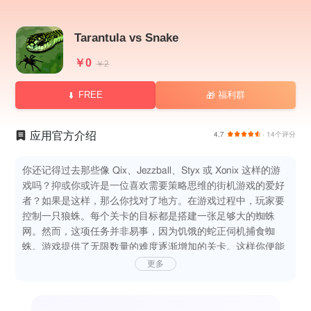
Tarantula vs Snake
￥0
￥2
FREE
福利群
🎁
应用官方介绍
4.7
· 14个评分
你还记得过去那些像 Qix、Jezzball、Styx 或 Xonix 这样的游
戏吗？抑或你或许是一位喜欢需要策略思维的街机游戏的爱好
者？如果是这样，那么你找对了地方。在游戏过程中，玩家要
控制一只狼蛛。每个关卡的目标都是搭建一张足够大的蜘蛛
网。然而，这项任务并非易事，因为饥饿的蛇正伺机捕食蜘
蛛。游戏提供了无限数量的难度逐渐增加的关卡。这样你便能
沉浸其中，享受数小时的乐趣。全球排行榜功能可让您将个人
更多
记录与好友的进行比较。iTunes 评价：
有趣的蛇类变种
停不下来地玩。意味着 5 星 :）