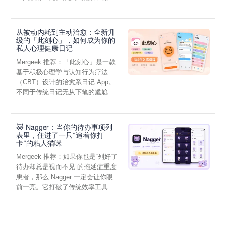
虑，往往...
从被动内耗到主动治愈：全新升
级的「此刻心」，如何成为你的
私人心理健康日记
Mergeek 推荐：「此刻心」是一款
基于积极心理学与认知行为疗法
（CBT）设计的治愈系日记 App。
不同于传统日记无从下笔的尴尬，
它通过结构化的“提...
🐱 Nagger：当你的待办事项列
表里，住进了一只“追着你打
卡”的粘人猫咪
Mergeek 推荐：如果你也是“列好了
待办却总是视而不见”的拖延症重度
患者，那么 Nagger 一定会让你眼
前一亮。它打破了传统效率工具冰
冷被动的僵...