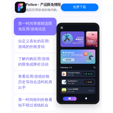
Follow - 产品限免情报
免费下载
追踪应用游戏价格内购波
动并提醒
第一时间掌握精选限
免应用/游戏信息
自定义喜欢的应用/
游戏的价格变动
了解内购应用/游戏
的限免或降价活动
查看应用/游戏价格
历史等待合适时机再
出手
第一时间收到价格通
知不错过省钱机会