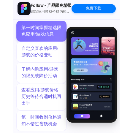
Follow - 产品限免情报
免费下载
追踪应用游戏价格内购波
动并提醒
第一时间掌握精选限
免应用/游戏信息
自定义喜欢的应用/
游戏的价格变动
了解内购应用/游戏
的限免或降价活动
查看应用/游戏价格
历史等待合适时机再
出手
第一时间收到价格通
知不错过省钱机会