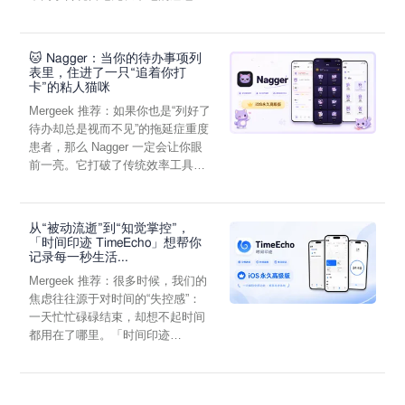
它通过结构化的“提...
🐱 Nagger：当你的待办事项列
表里，住进了一只“追着你打
卡”的粘人猫咪
Mergeek 推荐：如果你也是“列好了
待办却总是视而不见”的拖延症重度
患者，那么 Nagger 一定会让你眼
前一亮。它打破了传统效率工具冰
冷被动的僵...
从“被动流逝”到“知觉掌控”，
「时间印迹 TimeEcho」想帮你
记录每一秒生活...
Mergeek 推荐：很多时候，我们的
焦虑往往源于对时间的“失控感”：
一天忙忙碌碌结束，却想不起时间
都用在了哪里。「时间印迹
TimeEcho」的出现...