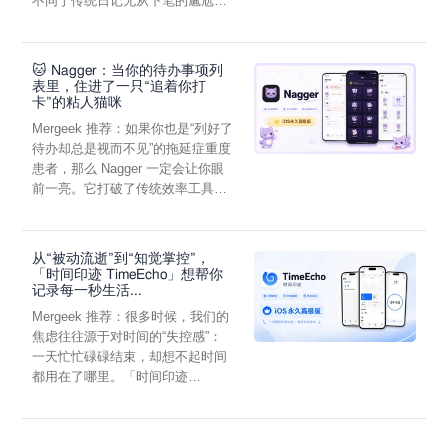
不同于传统日记无从下笔的尴尬，
它通过结构化的“提...
🐱 Nagger：当你的待办事项列
表里，住进了一只“追着你打
卡”的粘人猫咪
Mergeek 推荐：如果你也是“列好了
待办却总是视而不见”的拖延症重度
患者，那么 Nagger 一定会让你眼
前一亮。它打破了传统效率工具冰
冷被动的僵...
从“被动流逝”到“知觉掌控”，
「时间印迹 TimeEcho」想帮你
记录每一秒生活...
Mergeek 推荐：很多时候，我们的
焦虑往往源于对时间的“失控感”：
一天忙忙碌碌结束，却想不起时间
都用在了哪里。「时间印迹
TimeEcho」的出现...