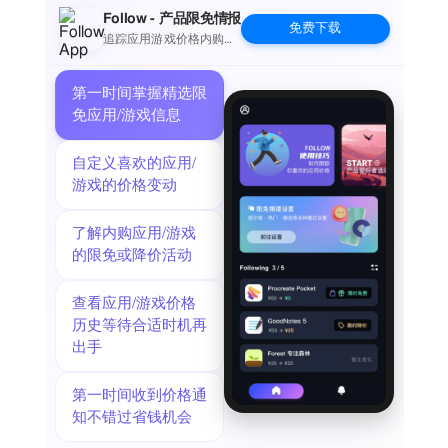
探索和保护生物多样性
Follow - 产品限免情报
免费下载
与其他自然爱好者联系并学习
追踪应用游戏价格内购波
动并提醒
iNaturalist的非营利使命是让人们与大自然建立联系，并推动
科学和保护。iNaturalist的免费使用得益于我们捐赠者社区的
第一时间掌握精选限
慷慨支持。在https://www.inaturalist.org上探索和学习更多。
免应用/游戏信息
自定义喜欢的应用/
游戏的价格变动
了解内购应用/游戏
的限免或降价活动
查看应用/游戏价格
历史等待合适时机再
出手
第一时间收到价格通
知不错过省钱机会