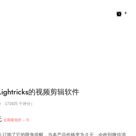
0
- Lightricks的视频剪辑软件
分 · 171925 个评分）
元
近期最低价 -- 元
9 人订阅了它的限免提醒，当本产品价格变为 0 元，会收到微信消