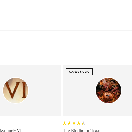
GAMES,MUSIC
lization® VI
The Binding of Isaac