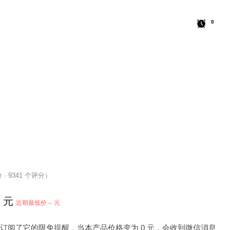
0
分 · 9341 个评分）
3 元
近期最低价 -- 元
 人订阅了它的限免提醒，当本产品价格变为 0 元，会收到微信消息