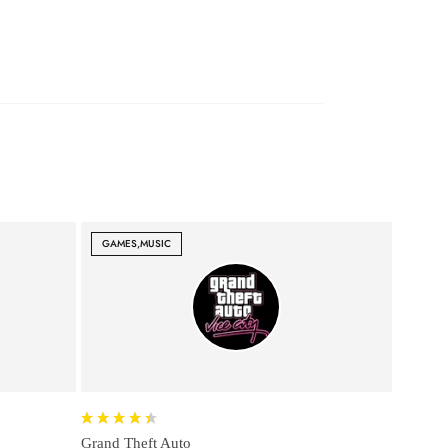
GAMES,MUSIC
Grand Theft Auto