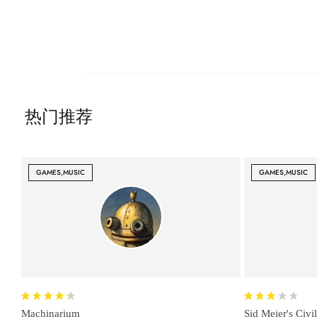
热门推荐
GAMES,MUSIC
GAMES,MUSIC
Machinarium
Sid Meier's Civi