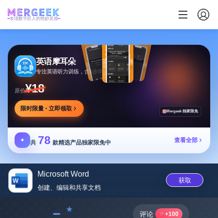
发现数字匠人的绝妙灵感
英语摩耳朵
专注英语听力训练，含5步学习法与多场景内容
¥18
原价
限时限量 · 立即领取
Mergeek 独家限免
78
✦
查看全部
共
款精选产品独家限免中
Microsoft Word
获取
创建、编辑和共享文‪档‬
﹣
评论
+100