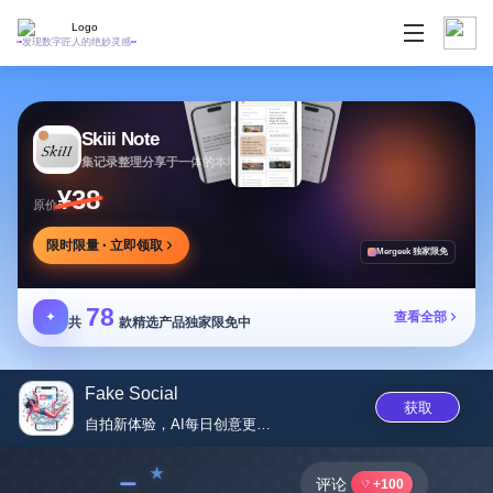
发现数字匠人的绝妙灵感
Skiii Note
集记录整理分享于一体的本地写作工作台
¥38
原价
限时限量 · 立即领取
Mergeek 独家限免
78
✦
查看全部
共
款精选产品独家限免中
Fake Social
获取
自拍新体验，AI每日创意更新，...
﹣
评论
+100