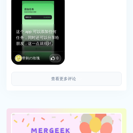
这个 app 可以添加任何
任务，同时还可以分享给
朋友，这一点就很好。
带刺の玫瑰
0
查看更多评论