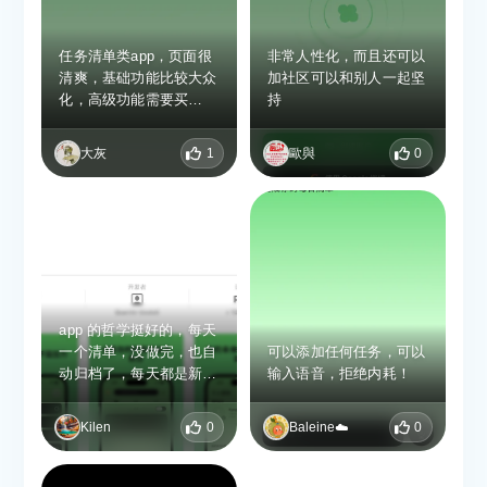
任务清单类app，页面很
非常人性化，而且还可以
清爽，基础功能比较大众
加社区可以和别人一起坚
化，高级功能需要买
持
pro，竞争力不强
大灰
1
歐與
0
app 的哲学挺好的，每天
一个清单，没做完，也自
可以添加任何任务，可以
动归档了，每天都是新的
输入语音，拒绝内耗！
一天
Kilen
0
Baleine☁️
0