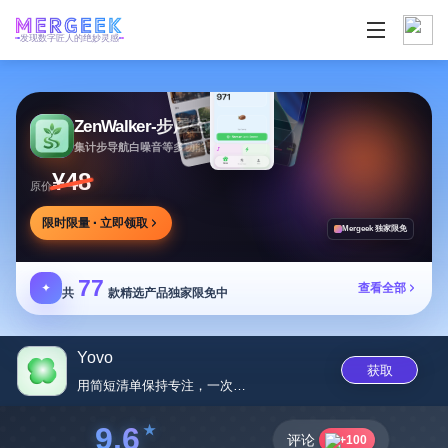
发现数字匠人的绝妙灵感
ZenWalker-步履生花
集计步导航白噪音等多功能于一体的健康应用
¥48
原价
限时限量 · 立即领取
Mergeek 独家限免
77
✦
查看全部
共
款精选产品独家限免中
Yovo
获取
用简短清单保持专注，一次一项完...
9.6
评论
+100