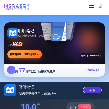
发现数字匠人的绝妙灵感
听听笔记
AI语音记录助手，精准转文字，多场景适用
¥69
原价
限时限量 · 立即领取
Mergeek 独家限免
77
✦
查看全部
共
款精选产品独家限免中
听听笔记
获取
AI语音记录助手，精准转文字，...
10.0
评论
+100