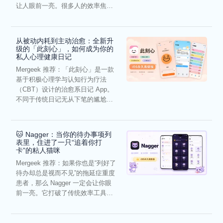
让人眼前一亮。很多人的效率焦
虑，往往...
从被动内耗到主动治愈：全新升
级的「此刻心」，如何成为你的
私人心理健康日记
Mergeek 推荐：「此刻心」是一款
基于积极心理学与认知行为疗法
（CBT）设计的治愈系日记 App。
不同于传统日记无从下笔的尴尬，
它通过结构化的“提...
🐱 Nagger：当你的待办事项列
表里，住进了一只“追着你打
卡”的粘人猫咪
Mergeek 推荐：如果你也是“列好了
待办却总是视而不见”的拖延症重度
患者，那么 Nagger 一定会让你眼
前一亮。它打破了传统效率工具冰
冷被动的僵...