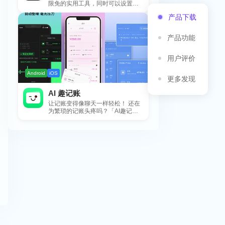
限免的实用工具，同时可以设置包
括 APP，游戏，热门类和精选类
产品下载
的...
产品功能
用户评价
Android
iOS
更多发现
AI 趣记账
让记账变得像聊天一样轻松！ 还在
为繁琐的记账头疼吗？「AI趣记
账」来拯救你啦！这款智能记账工
具专为懒...