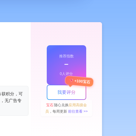
推荐指数
﹣
0人评分
+100宝石
我要评分
务获积分，可
易，无广告专
宝石
随心兑换
应用高级会
员
，每周更新
前往查看 >>