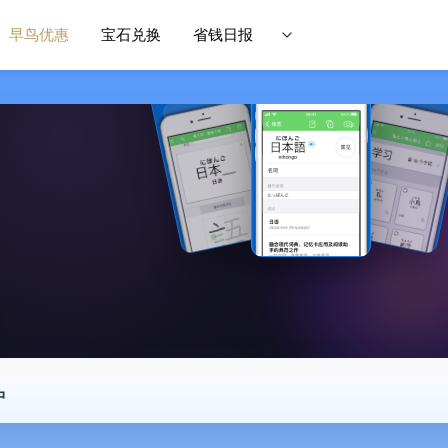
早鸟优惠
宝石兑换
省钱日报
中