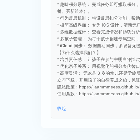
* 趣味积分系统： 完成任务即可赚取积分
餐、买新绘本）。
* 行为反思机制： 特设反思扣分功能，
* 极简高级界面： 专为 iOS 设计，清新
* 多维数据统计： 查看完成情况和趋势
* 多孩子管理： 为每个孩子创建专属空间
* iCloud 同步： 数据自动同步，多设备无
【为什么选择我们？】
* 培养责任感： 让孩子在参与中明白“付出
* 优化亲子关系： 用视觉化的积分表代替
* 高度灵活： 无论是 3 岁的幼儿还是学
立即下载，开启孩子的自律养成之旅，见
隐私政策：https://jjaammmeess.github.io/lvg
使用条款：https://jjaammmeess.github.io/lv
收起