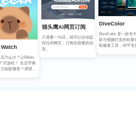
DiveColor
猫头鹰AI网页订阅
DiveColor 是一款
只需要一句话，就可以自动监
影与视频打造的轻量
控任何网页，订阅你想要的信
彩修复工具，APP支
 Watch
息。
辑，无需联...
压力山大？让Relax
平”式放松！ 生活节奏
压力如影随形？渴望片
别担心...