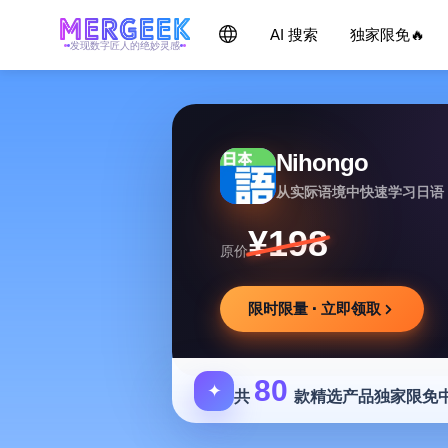
AI 搜索
独家限免🔥
发现数字匠人的绝妙灵感
Nihongo
从实际语境中快速学习日语
¥198
原价
限时限量 · 立即领取
80
✦
共
款精选产品独家限免