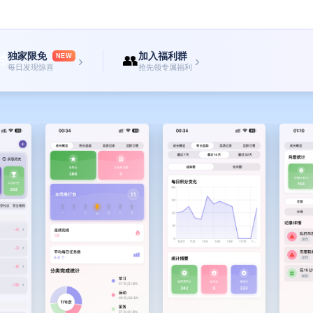
独家限免
加入福利群

👥
NEW
›
›
每日发现惊喜
抢先领专属福利