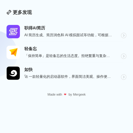
更多发现
职得AI简历
AI 简历生成、简历润色和 AI 模拟面试等功能，可根据指定的求职岗位，一键快速生成高匹配的简历内容...
轻备忘
「保持简单」是轻备忘的生活态度。拒绝繁重与复杂，致力于快速记录与回顾，打造如轻风拂面、水过无痕的使用...
如快
🚀 一款轻量化的启动器软件，界面简洁美观、操作便捷，并且支持插件开发。支持全键盘操作。开发者目前处于...
Made with
by
Mergeek
❤