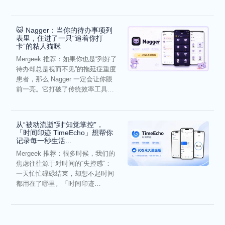
它通过结构化的“提...
🐱 Nagger：当你的待办事项列
表里，住进了一只“追着你打
卡”的粘人猫咪
Mergeek 推荐：如果你也是“列好了
待办却总是视而不见”的拖延症重度
患者，那么 Nagger 一定会让你眼
前一亮。它打破了传统效率工具冰
冷被动的僵...
从“被动流逝”到“知觉掌控”，
「时间印迹 TimeEcho」想帮你
记录每一秒生活...
Mergeek 推荐：很多时候，我们的
焦虑往往源于对时间的“失控感”：
一天忙忙碌碌结束，却想不起时间
都用在了哪里。「时间印迹
TimeEcho」的出现...