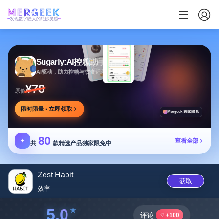
发现数字匠人的绝妙灵感
Sugarly:AI控糖助手
AI驱动，助力控糖与饮食记录，提供个性化建议
¥78
原价
限时限量 · 立即领取
Mergeek 独家限免
80
✦
查看全部
共
款精选产品独家限免中
Zest Habit
获取
效率
5.0
评论
+100