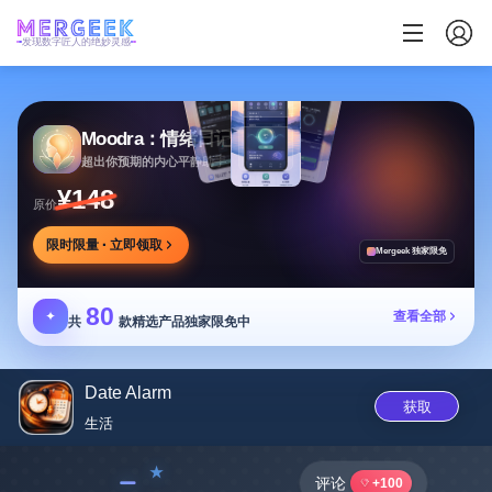
发现数字匠人的绝妙灵感
Moodra：情绪日记
超出你预期的内心平静助手
¥148
原价
限时限量 · 立即领取
Mergeek 独家限免
80
✦
查看全部
共
款精选产品独家限免中
Date Alarm
获取
生活
﹣
评论
+100