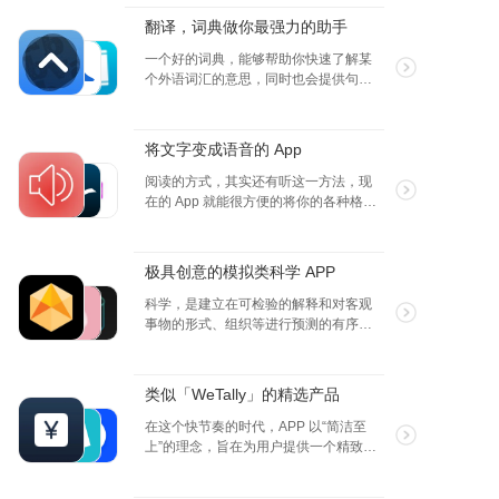
翻译，词典做你最强力的助手
一个好的词典，能够帮助你快速了解某
个外语词汇的意思，同时也会提供句子
语境来加深这个单词的解释，快速更是
现代词典 App 的一大亮点，几秒之内就
能完成查词典这个过程。
将文字变成语音的 App
阅读的方式，其实还有听这一方法，现
在的 App 就能很方便的将你的各种格式
的文本，网络资源都变成音频，并且用
你喜欢的声音和语速读给你听。
极具创意的模拟类科学 APP
科学，是建立在可检验的解释和对客观
事物的形式、组织等进行预测的有序知
识系统，是已系统化和公式化了的知
识。这些 APP 能给你更加形象生动的近
距离观察到科学，包括生命，微观世
类似「WeTally」的精选产品
界，宇宙等等，一定会很有趣的。
在这个快节奏的时代，APP 以“简洁至
上”的理念，旨在为用户提供一个精致而
实用的财务管理工具，在瞬息之间掌握
所有的财务信息。WeTally 不仅让记账变