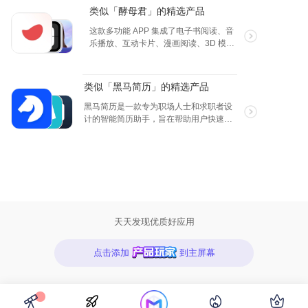
得轻松愉快，还能为您带来舒缓的使用
类似「酵母君」的精选产品
体验，助您轻松成就每一笔记账。清晰
的功能布局让您能够快速找到所需的选
这款多功能 APP 集成了电子书阅读、音
项。无论是记录开支、查看收入，还是
乐播放、互动卡片、漫画阅读、3D 模型
进行财务分析，一切操作都可以在几秒
预览及个性相册六大核心功能。电子书
钟内完成。WeTally 目标是让您将更多精
模块支持 txt 和 epub 格式，提供听书模
力集中在生活的其他方面，而不是繁琐
式、个性化字体设置、智能陪读等功
类似「黑马简历」的精选产品
的记账事务上。此外，APP 使用体验也
能。音乐播放器支持多种音频格式，拥
是经过精心设计的。应用的流畅性和舒
有丰富的音频处理选项和背景故事生
黑马简历是一款专为职场人士和求职者设
适感使得每一次记账都成为一种愉悦的
成。互动卡片功能允许用户编辑文本、
计的智能简历助手，旨在帮助用户快速打
享受。WeTally 希望您在记账的过程中，
设置封面、添加动画效果，并通过 AI 辅
造专业、高效的求职简历。通过最先进的
能够感受到轻松与自在，仿佛在与一位
助创作个性化的卡片。漫画阅读部分兼
人工智能技术，我们提供一站式的简历制
得力的助手交流，随时获得支持与帮
容主流图像格式，提供流畅的翻阅体验
作与职位申请解决方案，让求职变得更简
助。
和视觉保护模式。3D 预览功能让用户可
单、更高效。 主要功能： 1. 智能生成简
以自由操作模型视角，享受高清视觉盛
历信息 输入个人基本信息和职业经历，黑
宴。个性相册则帮助用户高效管理个人
马简历将自动为您生成结构完整、内容丰
照片库，实现照片的美化和展示。此
富的简历。智能分析您的专业技能和经
APP致力于为用户提供全方位的数字娱
验，高效生成符合职业发展需求的简历内
天天发现优质好应用
乐和创意表达平台。
容。 2. 海量优质简历模板 提供多种风格
和格式的简历模板，涵盖各行各业，满足
点击添加
到主屏幕
不同的求职需求。用户可以根据个人喜好
和应聘岗位的特点，选择最合适的模板，
快速构建专业形象。 3. 智能优化简历 根
据行业趋势和招聘需求，智能推荐简历内
容的优化建议，帮助用户突出关键技能和