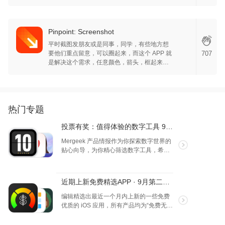
加注释，方便搜索。
Pinpoint: Screenshot
平时截图发朋友或是同事，同学，有些地方想
要他们重点留意，可以圈起来，而这个 APP 就
707
是解决这个需求，任意颜色，箭头，框起来，
打上文字，重新生成图片，直接分享，希望这
个 APP 还能出更加多的功能~
热门专题
投票有奖：值得体验的数字工具 9 月 Vol.3
Mergeek 产品情报作为你探索数字世界的
贴心向导，为你精心筛选数字工具，希望
能为你的生活和工作带来便利与乐趣。 这
是近期发现值得体验的几款产品，你更中
意谁呢？ 🙋‍♂️ 投票用户将获取 50 宝石积
近期上新免费精选APP · 9月第二弹 · iOS
分，可在社区里兑换喜欢的产品哟！
编辑精选出最近一个月内上新的一些免费
优质的 iOS 应用，所有产品均为“免费无内
购”状态。以本专题更新时间 9月 15 日为
准。欢迎大家选出喜欢的产品！