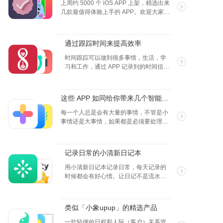
捷。
上周约 5000 个 iOS APP 上架，精选出来
几款最值得体验上手的 APP。欢迎大家投
票你喜欢的产品！（2024.6.17～
2024.6.23）
通过跟踪时间来提高效率
时间跟踪可以做到很多事情，生活，学
习和工作，通过 APP 记录到的时间信
息，我们将需要的数据进行分析，获取
到最大的收益。
这些 APP 如同给你带来几个智能小助理
每一个人总是会有大量的事情，不管是小
事情还是大事情，如果都是必须要处理
的，没有一个先后顺序，很难保证不会出
问题，于是学会用待办清单，整整有条的
处理好各种事项，能大幅度提升生活，学
记录日常的小清新日记本
习，工作上的效率，而待办清单相关的
APP 就是这样的助理，解放繁重的脑力，
用小清新日记本记录日常，每天记录的
将精力集中在重要的事情上~
时候都会有好心情。让日记不是流水
账，不小心就变成了一副美美的“作
品”了。
类似「小象upup」的精选产品
一款轻便的日程和人际（客户）关系管