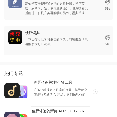
高效学英语锁屏背单词的必备神‪器，学习英
语，从单词开始，单词量的提升，也意味着以
615
后能进一步提升英语的学习能力，墨典单词本
身是一个包含 70 万个单词的本地英语词典，同
时 APP 提供了一些记忆某个单词的方法，APP
支持选中段落翻译并可以真人朗读，用科学的
方法最大程度提升记忆单词的能力。
俄汉词典
一本让你可以学习俄语的词典，对需要查询俄
语的朋友可以试试。
610
热门专题
新晋值得关注的 AI 工具
在这个科技融入日常的今天，每天都会
发现很多新的 AI 产品。它们像贴心的小
伙伴，用智慧简化繁琐，增添乐趣。无
论是家务小帮手还是生活小顾问，它们
都让生活变得更加轻松惬意。介绍几款
值得体验的新鲜 APP（ 6.17 ~ 6.23 ）
新晋的 AI 产品，为你的生活增加更多便