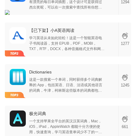
有漂亮的每日单词插图，这个设计可是获得过
1294
杰出奖呢，可以在一次搜索中查找所有你想知
道的单词。它是一个伟大的阅读伴侣，为热心
的读者，一个视觉学习工具，为孩子，初级英
语学习者，或只是任何人希望积极增加自己的
词汇的人们而诞生出来的哦。
【已下架】小A英语阅读
学习英语从未如此轻松！这是一个智能英语电
子书阅读器，支持 EPUB，PDF，MOBI，
1277
TXT，RTF，DOCX，各种音频格式文件和网
页，用这个 APP 打开各种书籍或是网页，都可
以从中学习英语，点击翻译，词典，点击阅
读，果然是一个学习英语的利器。
Dictionaries
这是一款搜索一个单词，同时获得多个词典解
释的 App，包括英语、日语、法语或其他语言
1245
的词典，牛津，柯林斯这些版本的词典都包
括，不过都是需要软件里购买，按照自己需要
用的购买即可。
极光词典
一个支持苹果全平台的英汉汉英词典，Mac，
iOS，iPad，AppleWatch 都能十分方便的使
661
用，快速查询，学习英语查单词少不了的一个