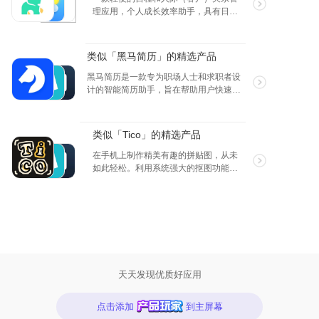
理应用，个人成长效率助手，具有日程
管理、项目协同、人脉管理、备忘记录
等实用功能，可以协助提升工作效率，
与同事朋友共同完成目标，实现效果最
类似「黑马简历」的精选产品
大化。
黑马简历是一款专为职场人士和求职者设
计的智能简历助手，旨在帮助用户快速打
造专业、高效的求职简历。通过最先进的
人工智能技术，我们提供一站式的简历制
作与职位申请解决方案，让求职变得更简
类似「Tico」的精选产品
单、更高效。 主要功能： 1. 智能生成简
历信息 输入个人基本信息和职业经历，黑
在手机上制作精美有趣的拼贴图，从未
马简历将自动为您生成结构完整、内容丰
如此轻松。利用系统强大的抠图功能，
富的简历。智能分析您的专业技能和经
将图片素材从“照片” App 抠出，并拖拽
验，高效生成符合职业发展需求的简历内
到 Tico 画布上。配上你的创意和脑洞，
容。 2. 海量优质简历模板 提供多种风格
独树一帜的图片快速呈现。
和格式的简历模板，涵盖各行各业，满足
不同的求职需求。用户可以根据个人喜好
和应聘岗位的特点，选择最合适的模板，
快速构建专业形象。 3. 智能优化简历 根
据行业趋势和招聘需求，智能推荐简历内
天天发现优质好应用
容的优化建议，帮助用户突出关键技能和
成就，提高简历的竞争力。 4. 智能匹配岗
点击添加
到主屏幕
位 结合用户的专业背景和职业目标，智能