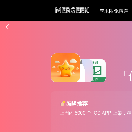
苹果限免精选
「
编辑推荐
上周约 5000 个 iOS APP 上