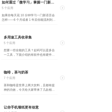
如何通过「微学习」掌握一门新语言
5 个应用
如果你每天花 10 分钟学习一门新语言会
怎样——6 个月或者 1 年后你能流利到什
么程度？现在我们有手机这个利器，每天
花 10 分钟的勤奋和专注，就可以帮助你
可以快速掌握另一种语言哦。
多用途工具收录集
5 个应用
想要一些全能的工具？起码可以是多合
一工具，下面介绍的有软件也有硬件，
解决你生活工作上一些常见的问题，试
试吧~
咖啡，茶与奶茶
7 个应用
茶和咖啡是世界上两大饮料，且都有提
神的功效，今天给大家带来了几款相关
的 App，既可以帮助你认识咖啡和茶，
更能爱上这些不错的饮料。
让你手机墙纸更有创意