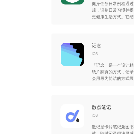
健身任务日常例程通过
规，识别日常习惯并提
更健康生活方式。它结
监控、体育活动记录以
现健康成果，助您达成
式之旅。
记念
iOS
「记念」是一个设计精
纸片翻页的方式，记录特
会用最为简洁的方式展
有着众多的主题、图标
让每张卡片独一无二的
散点笔记
iOS
散记是卡片笔记兼图书
读，随时记录想法灵感