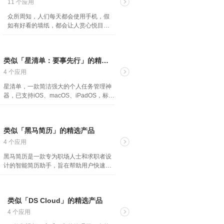
11 个应用
众所周知，人们每天都会使用手机，假
如有好看的墙纸，都会让人赏心悦目，
个性化的墙纸，锁屏更是会引起朋友们
的注意，以下介绍的墙纸类的 App 也许
你都不知道它们是多么的棒哦~
类似「星清单：要事先行」的精选产品
4 个应用
星清单，一款简洁强大的个人任务管理神
器，已支持iOS、macOS、iPadOS，标配
数据同步权益。 ·一页纸任务管理法：直
观方便、更新实时、任务不堆积； ·空格
设置日期：支持单日、重复多日、重复多
类似「黑马简历」的精选产品
次、提醒、时间段五大日期格式； ·联动
专注计时器：与任务紧密结合，提升效
4 个应用
率，训练专注力！ App Store 搜索“要事先
黑马简历是一款专为职场人士和求职者设
行”、“星清单”、“StarList”下载，享14+2*7
计的智能简历助手，旨在帮助用户快速打
天全功能免费权益…
造专业、高效的求职简历。通过最先进的
人工智能技术，我们提供一站式的简历制
作与职位申请解决方案，让求职变得更简
类似「DS Cloud」的精选产品
单、更高效。 主要功能： 1. 智能生成简
历信息 输入个人基本信息和职业经历，黑
4 个应用
马简历将自动为您生成结构完整、内容丰