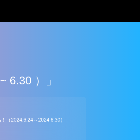
 6.30 ）」
24.6.24～2024.6.30）