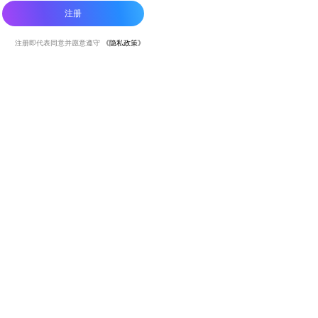
Store”-->点击“ApplelD”选择“查看
注册
ApplelD”，进入“账户设置”页面，点击“订
阅”，管理自动订阅服务，如需取消每个，
注册即代表同意并愿意遵守
《隐私政策》
周期定时器结束前24小时关 闭即可，停止
前24小时内则不再扣费 5.服务协议：
https://zenapps.cn/pages/heima/ipaProtocol
6.隐私协议：
https://zenapps.cn/pages/heima/privacyios