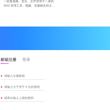
一款集视频、音乐、文件管理于一身的
富的简历。智能分析您的专业技能和经
NAS 管理工具，视频、音频都支持主流
验，高效生成符合职业发展需求的简历内
格式，独立密码保证隐私。
容。 2. 海量优质简历模板 提供多种风格
和格式的简历模板，涵盖各行各业，满足
不同的求职需求。用户可以根据个人喜好
和应聘岗位的特点，选择最合适的模板，
快速构建专业形象。 3. 智能优化简历 根
据行业趋势和招聘需求，智能推荐简历内
容的优化建议，帮助用户突出关键技能和
成就，提高简历的竞争力。 4. 智能匹配岗
位 结合用户的专业背景和职业目标，智能
匹配适合的职位。通过深度学习算法分析
职位要求与用户简历的匹配度，推荐最有
邮箱注册
登录
可能成功的求职机会。 5. 智能1v1聊天面
试 模拟真实面试场景，通过1对1的智能聊
天形式进行面试练习。系统根据用户的简
历和申请岗位，提出针对性的面试问题，
帮助用户提升面试技巧和自信心。 【自动
订阅服务说明】 1.订阅服务分别为： 轻奢
会员，￥98/季度; 畅享包月，￥68/月; 2.
付款：用户确认购买并付款后计入iTunes
账户 3.自动续费：Apple iTunes账户会在
前24小时内扣费，扣费成功后订阅周期顺
延一个订阅周期 4.关闭服务：您可以在苹
果手机“设置”-->进入iTunesStore与App