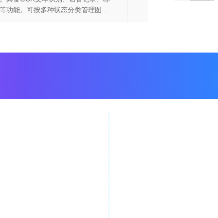
等功能。可按多种状态分类管理图
并阅读。还有私密空间“给自己写信”。
会员三种购买方式，各有不同优惠，
查看对应链接。