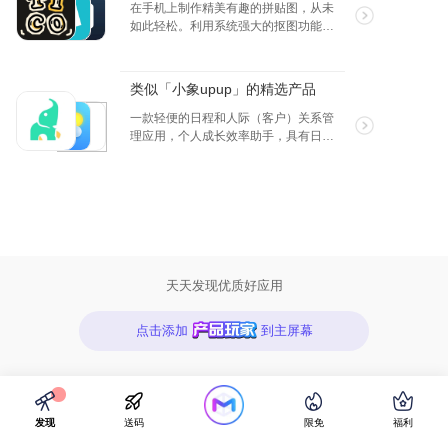
业互动质量，提供了前所未有的真实感
在手机上制作精美有趣的拼贴图，从未
和个性化反馈。 选择 HiMoss，您将体验
如此轻松。利用系统强大的抠图功能，
到真正意义上的个性化、沉浸式英语口
将图片素材从“照片” App 抠出，并拖拽
语学习旅程，享受到市场上无法比拟的
到 Tico 画布上。配上你的创意和脑洞，
独特英语学习体验。
独树一帜的图片快速呈现。
类似「小象upup」的精选产品
一款轻便的日程和人际（客户）关系管
理应用，个人成长效率助手，具有日程
管理、项目协同、人脉管理、备忘记录
等实用功能，可以协助提升工作效率，
与同事朋友共同完成目标，实现效果最
大化。
天天发现优质好应用
点击添加
到主屏幕
发现
送码
限免
福利