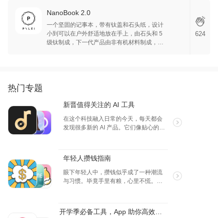
NanoBook 2.0
一个坚固的记事本，带有钛盖和石头纸，设计
小到可以在户外舒适地放在手上，由石头和 5
624
级钛制成，下一代产品由非有机材料制成，生
产过程中零树受到伤害。适合任何钢笔书写，
此外，它超级耐用，100%防水，同时也能防
火。
热门专题
新晋值得关注的 AI 工具
在这个科技融入日常的今天，每天都会
发现很多新的 AI 产品。它们像贴心的小
伙伴，用智慧简化繁琐，增添乐趣。无
论是家务小帮手还是生活小顾问，它们
都让生活变得更加轻松惬意。介绍几款
年轻人攒钱指南
新晋的 AI 产品，为你的生活增加更多便
捷。
眼下年轻人中，攒钱似乎成了一种潮流
与习惯。毕竟手里有粮，心里不慌。攒
钱不是为了固守一堆数字，也未必会牺
牲现在的生活，而是能有底气去做更正
确和长远的决定，把钱花在刀刃上，花
开学季必备工具，App 助你高效处理问题
在那些真正提升生活品质的物品与服务