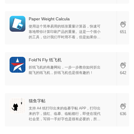
小时，一个墨盒你就可以打印 415 页的 A4
纸，真的不错。
Paper Weight Calcula
使用这个简单易用的纸张重量计算器，快速可
靠地帮你计算印刷产品的重量。这是一个很小
651
的工具，估计我们平时用不着，但是如果你哪
天突然需要的时候，你会觉得这个工具能帮你
解决很麻烦的问题。所以请记住有这个工具的
存在。
Fold'N Fly 纸飞机
折纸飞机的有趣网站，一步一步教你如何折出
能飞的纸飞机，折纸飞机也是很有趣的！
642
猫鱼字帖
支持 A4 纸打印出来的临摹字帖 APP，打印出
来的字，描红、临摹、临帖都行，即使在现代
636
社会里，写得一手好字也是很有必要的，所以
用这个工具，练习写字也挺好的，常用汉字，
高频词语，多练多写就能练出一手好字啦。