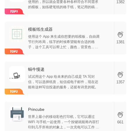
使用的，所以就会需要各种各样符合不同需求
1382
的模板，如练硬笔纸的格子纸，笔记用的稿
纸，用来日程管理的表格纸等等，APP 提供的
是模板，可以导入别的 APP 使用，或是打印出
来使用，APP 是不支持输入的，不过模板都在
不断更新。
模板纸生成器
使用这个 App 来生成你想要的纸模板，自由调
节行列布局，练字的时候希望能有合适的格
1381
子，这个工具可以帮上忙，颜色，背景色，多
个部件，贴图选择，让你的模板纸更加丰富多
彩，可以打印成 A4 纸，也可以导入别的 App
使用。
蜗牛慢递
试试用这个 App 给未来的自己或是 TA 写封
信，可以选择纸质，短信或电子邮件，现在还
1357
能有这种写信投递的服务，还挺有诗意的呢。
Princube
世界上最小的移动彩色打印机，它可以通过
WiFi 与手机一起使用，一个按键就能将内容打
661
印到几乎所有的对象上，一次充电可以工作 6