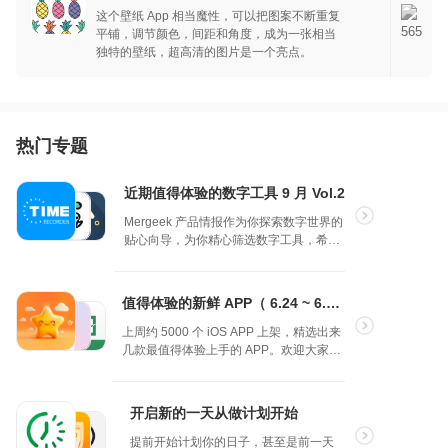
这个壁纸 App 相当魔性，可以把图案不断重复
克拉壁纸是你的一站式壁纸工具，它可以满足
565
平铺，调节颜色，间距和角度，成为一张相当
你的个性化需求：
独特的壁纸，超高清的图片是一个亮点。
/ 照片秒变壁纸
• 文字：给图片添加励志鸡汤文字，设置漂亮的
文字排版样式，表达出你自己的个性和态度。
热门专题
• 遮罩：给图片顶部区域自动生成遮罩，呈现照
片美感的同时，确保锁屏时间和日期清晰可
见。适合制作风景壁纸。
近期值得体验的数字工具 9 月 Vol.2
• 悬浮相框：将图片主体图案以相框的样式突出
显示，用模糊或色彩作背景衬托， 确保锁屏信
Mergeek 产品情报作为你探索数字世界的
息清晰可见。适合制作人像壁纸。
贴心向导，为你精心筛选数字工具，希望
• 模糊：将主屏壁纸处理为毛玻璃效果，更好地
能为你的生活和工作带来便利与乐趣。 这
凸显应用的图标和名称。
是近期发现值得体验的几款产品，你更中
• 渐变色：约 200 款精选渐变配色，挑选你最
意谁呢？
值得体验的新鲜 APP（ 6.24 ~ 6.30 ）
喜爱的作为主屏壁纸。你还可以通过克拉壁纸
强大的编辑器创作任何色彩，任何角度的渐变
上周约 5000 个 iOS APP 上架，精选出来
色壁纸。
几款最值得体验上手的 APP。欢迎大家投
票你喜欢的产品！（2024.6.24～
/ 每周三期专题
2024.6.30）
开启新的一天从做计划开始
无需编辑，即下即用，完全适合你设备尺寸和
比例的好壁纸。
提前开始计划你的日子，甚至是前一天