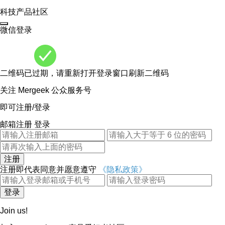
自动续费。
科技产品社区
使用条款: https://claritywallpaper.com/terms
隐私策略:
微信登录
https://claritywallpaper.com/privacypolicy
关注我们最新动态和更多壁纸推荐：
• 微博: @Clarity克拉壁纸
• Instagram: @clarity_wallpaper
二维码已过期，请重新打开登录窗口刷新二维码
• Twitter: @ClarityWallppr
• Facebook: @claritywallpaper
关注 Mergeek 公众服务号
问题反馈邮箱：hi@yuanjoy.com
即可注册/登录
我们用心打造克拉壁纸，只为你可以轻松享受
邮箱注册
登录
手机每天的焕然一新。
Clarity Wallpaper by YUAN JOY.
注册
注册即代表同意并愿意遵守
《隐私政策》
登录
Join us!