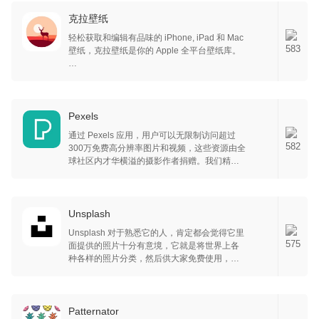
壁纸哦~
克拉壁纸
轻松获取和编辑有品味的 iPhone, iPad 和 Mac
583
壁纸，克拉壁纸是你的 Apple 全平台壁纸库。
App Store 「今日 App」 推荐:「你的墙纸
库」、「解锁手机, 每天都新鲜」、「看腻了墙
纸，亲手做一张」。
Pexels
壁纸这件重要的小事，从未被如此用心对待。
通过 Pexels 应用，用户可以无限制访问超过
无论是经常寻找漂亮的图片做壁纸，还是偏爱
582
300万免费高分辨率图片和视频，这些资源由全
用自己相册的照片做壁纸，克拉壁纸都能满足
球社区内才华横溢的摄影作者捐赠。我们精选
你的需求。
图库，确保每次搜索都能找到包容性、多元化
的真实作品。每日更新，为用户带来创作灵
克拉壁纸通过创新的图像处理，帮助你在几秒
感。用户还可以加入社区，上传自己的作品，
钟之内，把你相册的照片，优化成理想的壁
与全球用户分享。Pexels 适合所有人，无论是
Unsplash
纸，让你的手机无论锁屏还是主屏，都能在不
个人用户还是大型机构，都可以轻松获取和使
影响系统元素显示的同时，最大化地呈现壁纸
Unsplash 对于熟悉它的人，肯定都会觉得它里
用这些资源。此外，用户还可以通过 PayPal 捐
的美感。
575
面提供的照片十分有意境，它就是将世界上各
款或社交媒体表达谢意，回馈为 Pexels 贡献的
种各样的照片分类，然后供大家免费使用，它
摄影作者。同时，Pexels 还提供收藏工具，方
我们还为您的设备准备了最适合的壁纸专题，
可是有专门的网站的哦，大家不妨去看看，现
便用户整理和分享喜爱的图片和视频。
提供精心筛选和处理过的美图，作者授权的大
在有这个 APP，大家也可以更加简单的上传你
作，以及我们发挥想象力绘制的原创壁纸，让
认为很赞的照片上去，让这个社区越来越好吧~
您轻松获得独一无二的好壁纸。
Patternator