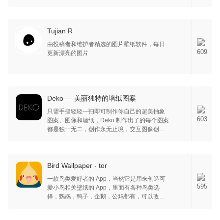
Tujian R
由投稿者和维护者精选的图片壁纸软件，每日
609
更新漂亮的图片
Deko — 美丽独特的墙纸图案
只需手指轻轻一扫即可制作你自己的超美抽象
603
图案、图像和墙纸，Deko 制作出了的每个图案
都是独一无二，创作永无止境，交互图像创作
模式使你随心所欲，友情提示：轻拉对图案和
颜色进行微调，拖拉到底就可以重新创作全新
图案。
Bird Wallpaper - tor
一款鸟类爱好者的 App，当然它是用来创造可
595
爱小鸟相关壁纸的 App，里面有各种鸟类选
择，鹦鹉，鸭子，企鹅，公鸡都有，可以改变
鸟身上各个部位的颜色，也许你可以按照自己
家的宠物小鸟样子，做出一个一模一样的小鸟