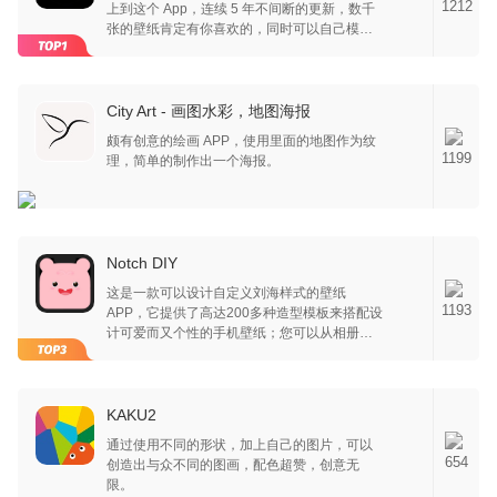
1212
上到这个 App，连续 5 年不间断的更新，数千
张的壁纸肯定有你喜欢的，同时可以自己模糊
照片，适合自己的就是最好的。
City Art - 画图水彩，地图海报
颇有创意的绘画 APP，使用里面的地图作为纹
1199
理，简单的制作出一个海报。
Notch DIY
这是一款可以设计自定义刘海样式的壁纸
1193
APP，它提供了高达200多种造型模板来搭配设
计可爱而又个性的手机壁纸；您可以从相册图
库或者相机中导入您喜欢的图片，充分发挥您
的想象力来创作组合出属于您自己Style的壁
纸，在APP中即可进行预览，简单方便。
KAKU2
通过使用不同的形状，加上自己的图片，可以
654
创造出与众不同的图画，配色超赞，创意无
限。