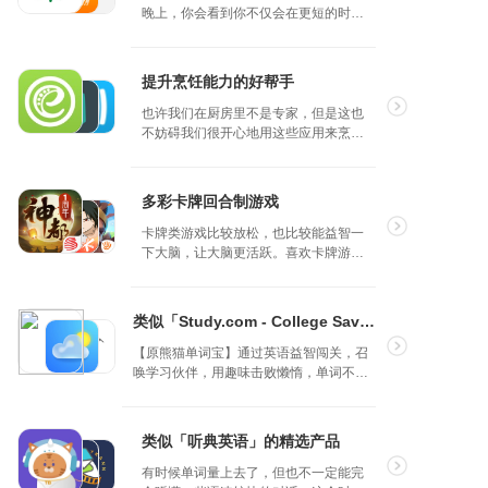
专题涵盖风景、人物、抽象、静物等不同风
晚上，你会看到你不仅会在更短的时间
格，每期一个主题，由克拉壁纸官方进行挑选
内完成更多工作，而且还会体验到一种
和制作而成。原图大多来自于网络无版权图
更轻松的生活流程。
库，以及通过摄影师本人授权。
提升烹饪能力的好帮手
我们也会在专题中尝试创作不同风格的原创壁
纸。
也许我们在厨房里不是专家，但是这也
不妨碍我们很开心地用这些应用来烹
/ 每日一期宽屏壁纸
饪，并且做出好吃又健康的饭菜。
同时适合你 iPhone，iPad 和 Mac 的高清宽屏
桌面壁纸。您同时可以在 iPad 和 Mac 客户端
多彩卡牌回合制游戏
上获取到每日的宽屏壁纸推送。
卡牌类游戏比较放松，也比较能益智一
下大脑，让大脑更活跃。喜欢卡牌游戏
/ 实况动态壁纸
的爱好者们不要错过哦！
令人放松身心的 Live Photo 壁纸，点亮屏幕的
时候，不妨随着优美的动画和视频放松一下。
类似「Study.com - College Saver」的精选产品
【原熊猫单词宝】通过英语益智闯关，召
/ 图像识别搜索
唤学习伙伴，用趣味击败懒惰，单词不再
记错；在轻松愉悦中提高英语水平，专治
自动索引克拉壁纸图库所有的壁纸美图，并识
记不住和坚持不下去。在这里记单词，遇
别每张图中的内容和类型，无论你使用中文还
见更好的你自己。
是英文，都可以准确地搜索到想要的内容。
类似「听典英语」的精选产品
有时候单词量上去了，但也不一定能完
/ 投稿到展厅