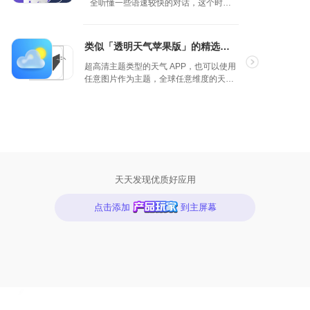
全听懂一些语速较快的对话，这个时候
就要花些时间在“听”这一个点上了，听得
自己拍的好照片只能供他人欣赏？不，你还可
多了，也是对单词的一种复习，用语境
以分享出来，让它们成为别人手中的壁纸。是
来理解意思，APP 会将一些长句拆开，
不是很酷？
类似「透明天气苹果版」的精选产品
多次听，单词量，口语，听力都会一起
展厅是克拉壁纸的用户社区，你可以在这里提
提升。
交自己创作的壁纸和拍摄的照片，或者推荐自
超高清主题类型的天气 APP，也可以使用
己喜爱的，拥有版权的摄影作品、设计作品…
任意图片作为主题，全球任意维度的天气
优秀作品我们将定期放到展厅精选进行展示。
状况瞬间掌握，APP 还有天气相机、天气
日历等丰富功能，一个干净清爽又及时的
App Store 推荐 -「手机墙纸控？用照片创作完
预报天气工具~
美壁纸」
少数派推荐 - 「你的壁纸太过喧宾夺主，这款
应用想改善这种糟糕体验」
爱范儿推荐 - 「3 招把照片都变成完美壁纸」
天天发现优质好应用
克拉壁纸让每张美图，都有潜力变成优雅的壁
纸。
点击添加
到主屏幕
/ 订阅克拉壁纸
您可以订阅软件以解锁所有壁纸专题，以及获
取持续更新的个性化功能。订阅按年扣费并自
动续费，除非您在当前周期结束的 24 小时之前
取消订阅。订阅费用将从您的 iTunes 账户扣
除，你可以在购买结束之后前往账户设置关闭