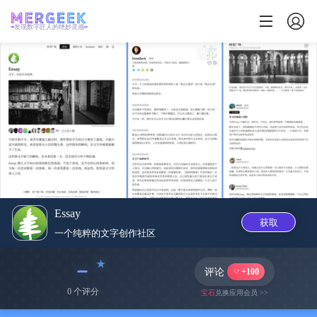
发现数字匠人的绝妙灵感
Essay
获取
一个纯粹的文字创作社区
﹣
评论
+100
0 个评分
宝石
兑换应用会员 >>