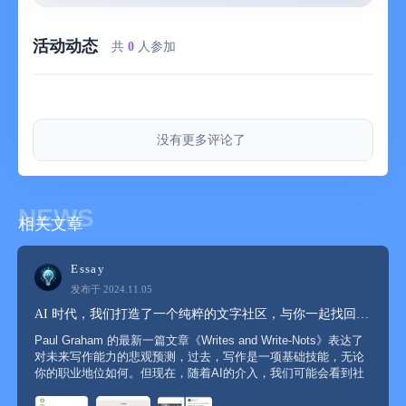
活动动态
共
0
人参加
没有更多评论了
NEWS
相关文章
Essay
发布于 2024.11.05
AI 时代，我们打造了一个纯粹的文字社区，与你一起找回写作的...
Paul Graham 的最新一篇文章《Writes and Write-Nots》表达了
对未来写作能力的悲观预测，过去，写作是一项基础技能，无论
你的职业地位如何。但现在，随着AI的介入，我们可能会看到社
会分化为两个极端：那些能够写作的人和那些不能写作的人。这
种分化可能会进一步导致思考能力的分化，因...