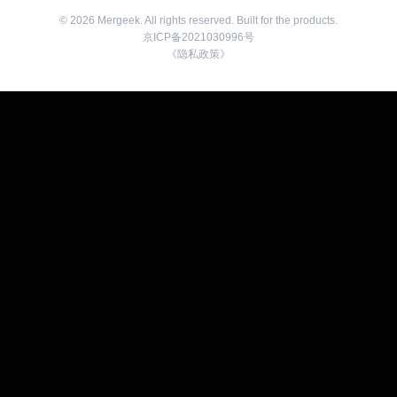
©
2026
Mergeek. All rights reserved. Built for the products.
京ICP备2021030996号
《隐私政策》