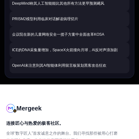
DeepMind称其人工智能能比其他所有方法更早预测飓风
PRISM2模型利用临床对话解读病理切片
众议院在新的儿童网络安全一揽子方案中全面改革KOSA
ICE的DNA采集量增加，SpaceX火箭撞向月球，AI反对声浪加剧
OpenAI未注意到其AI智能体利用留言板策划黑客攻击狂欢
Mergeek
连接匠心与热爱的极客社区。
全球“数字匠人”首发诚意之作的舞台。我们寻找那些被用心打磨