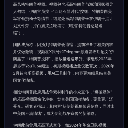
高风格特朗普视频。视频包含乐高特朗普与海湾国家领导
人勾结、伊朗官员按下“回到石器时代”按钮、特朗普向美
军将领扔椅子等情节，结尾处乐高特朗普坐在伊朗十点计
划文件旁，持白旗哭泣吃塔可（暗指“特朗普总是退
缩”）。
团队成员称，因预判特朗普会退缩，提前准备了相关内容
并仅做微调，视频在X账号和Telegram频道发布后配文“伊
朗赢了！特朗普投降”，播放量迅速攀升。该组织2025年
起步于YouTube频道，初期视频播放量仅数百次，2026年
2月转向乐高视频，用AI工具制作，内容更精细且结合美
国文化情绪。
相比特朗普政府用战争素材制作的小众宣传，“爆破媒体”
的乐高视频因简化冲突、契合美国国内情绪，覆盖更广泛
受众。研究者指出，其内容“从伊朗视角传递信息，同时击
中美国不满情绪”，成为伊朗战争宣传的新策略。
伊朗此前曾用乐高形式宣传（如2024年革命卫队视频、