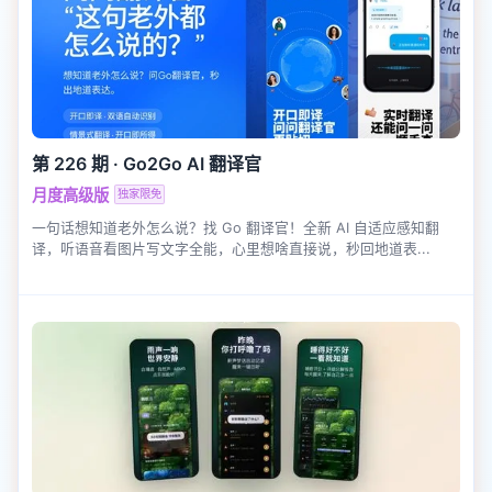
第 226 期
·
Go2Go AI 翻译官
月度高级版
独家限免
一句话想知道老外怎么说？找 Go 翻译官！全新 AI 自适应感知翻
译，听语音看图片写文字全能，心里想啥直接说，秒回地道表...