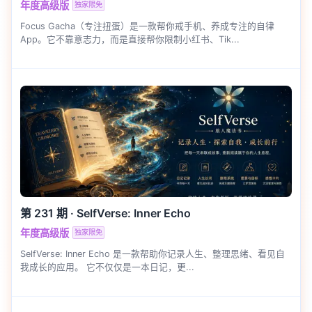
年度高级版
独家限免
Focus Gacha（专注扭蛋）是一款帮你戒手机、养成专注的自律
App。它不靠意志力，而是直接帮你限制小红书、Tik...
第 231 期
·
SelfVerse: Inner Echo
年度高级版
独家限免
SelfVerse: Inner Echo 是一款帮助你记录人生、整理思绪、看见自
我成长的应用。 它不仅仅是一本日记，更...