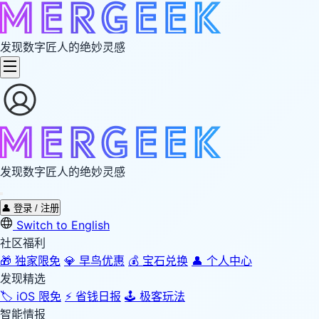
发现数字匠人的绝妙灵感
发现数字匠人的绝妙灵感
👤
登录 / 注册
Switch to English
社区福利
🎁
独家限免
💎
早鸟优惠
💰
宝石兑换
👤
个人中心
发现精选
🏷️
iOS 限免
⚡
省钱日报
🕹️
极客玩法
智能情报