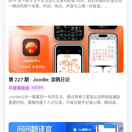
Broll 是一款专注于生活记忆记录的影像 App。前后双摄同步留住同
一瞬间的两个视角，时间、地点、声音与心情一并收录。...
第 227 期
·
Joodle: 涂鸦日记
年度高级版
独家限免
Joodle让你一眼看到一年的生活，通过简单几笔指尖涂鸦就能捕捉
重要时刻，慢慢构建个人记忆库。可每日随手记录心情、瞬间或...