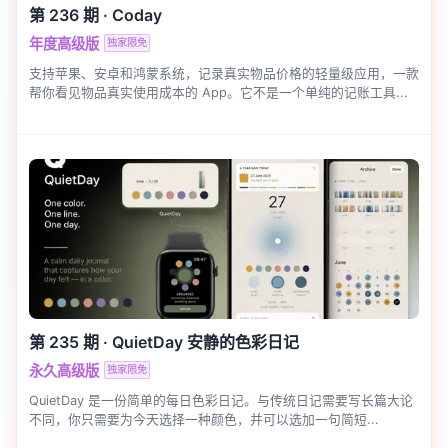
第 236 期
·
Coday
年度高级版
独家限免
支持苹果、安卓和鸿蒙系统，记录真实物品价格的轻量级应用，一款
帮你看见物品真实使用成本的 App。它不是一个单纯的记账工具...
第 235 期
·
QuietDay 安静的色彩日记
永久高级版
独家限免
QuietDay 是一份简单的每日色彩日记。与传统日记需要写长篇大论
不同，你只需要为今天选择一种颜色，并可以选加一句简短...