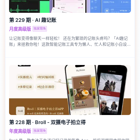
第 229 期
·
AI 趣记账
月度高级版
独家限免
让记账变得像聊天一样轻松！ 还在为繁琐的记账头疼吗？「AI趣记
账」来拯救你啦！这款智能记账工具专为懒人、忙人和记账小白设...
第 228 期
·
Broll - 双摄电子拍立得
年度高级版
独家限免