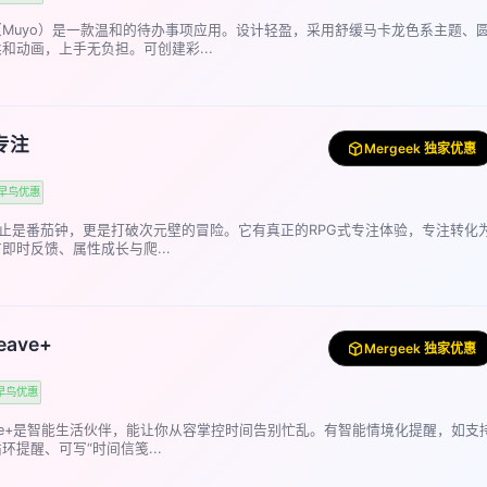
Muyo）是一款温和的待办事项应用。设计轻盈，采用舒缓马卡龙色系主题、
和动画，上手无负担。可创建彩...
y专注
Mergeek 独家优惠
早鸟优惠
y”不止是番茄钟，更是打破次元壁的冒险。它有真正的RPG式专注体验，专注转化
即时反馈、属性成长与爬...
eave+
Mergeek 独家优惠
早鸟优惠
eave+是智能生活伙伴，能让你从容掌控时间告别忙乱。有智能情境化提醒，如支
环提醒、可写“时间信笺...