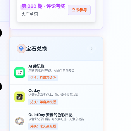
第 260 期 · 评论有奖
立即参与
火车单词
💎
宝石兑换
AI 趣记账
动嘴记账3秒完成，AI助手自动归类
兑换：月度高级版
Coday
记录物品真实成本，助力理性消费决策
兑换：年度高级版
QuietDay 安静的色彩日记
以色彩记录日常，可文字可选，无繁杂功能
兑换：永久高级版