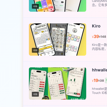
Candy
念。它有多
IOS
Kiro
39
148
¥
¥
Kiro是
内容私密，
IOS
hhwall
19
38
¥
¥
hhwal
Touch ID
IOS