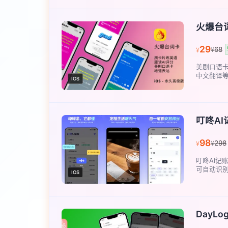
火爆台
29
68
¥
¥
美剧口语
中文翻译等
IOS
叮咚AI
98
298
¥
¥
叮咚AI记
可自动识别
IOS
DayLo