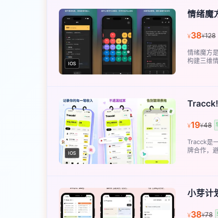
情绪魔
38
128
¥
¥
情绪魔方是
构建三维情
IOS
Tracck!
19
48
¥
¥
Tracc
牌合作，避
IOS
小芽计
38
78
¥
¥