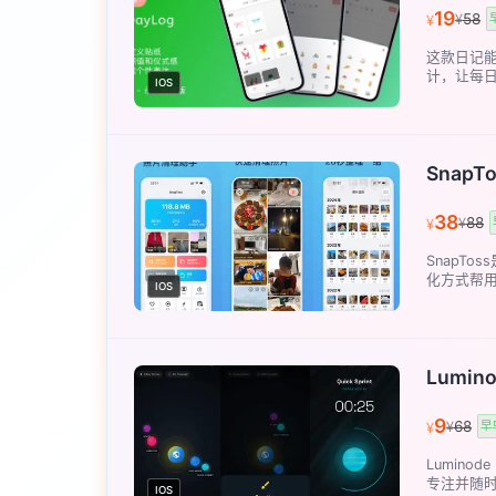
19
58
¥
¥
这款日记
计，让每日
IOS
SnapTo
38
88
¥
¥
SnapT
化方式帮用
IOS
Lumino
9
68
¥
早
¥
Lumin
专注并随时
IOS