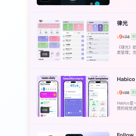
律光
9
38
¥
早
¥
《律光》
类管理；完
IOS
Habico
9
98
¥
早
¥
Habic
惯的视觉进
IOS
Follow