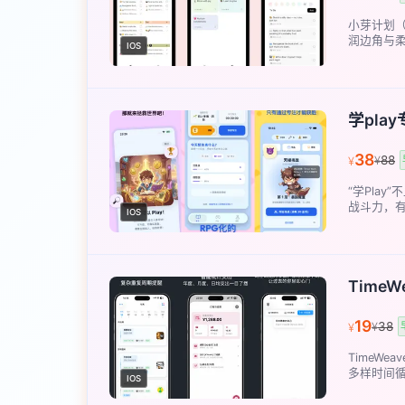
小芽计划（
润边角与柔
IOS
学pla
38
88
¥
¥
“学Pla
战斗力，有
IOS
TimeW
19
38
¥
¥
TimeW
多样时间循
IOS