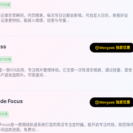
早鸟优惠
能记录珍贵瞬间，内页精美，每次写日记都会新增。可自定义日历，按喜好设
记录更特别，能装入情感、创意与专属...
ss
Mergeek 独家优惠
早鸟优惠
oss是一款iOS应用，专注照片整理体验。它无需一次性清空相册，通过轻量、直觉
户逐张选照片。可快速浏...
de Focus
Mergeek 独家优惠
鸟优惠
ode Focus是一款围绕轨道系统打造的简洁专注定时器。能开启专注时段，助您保
间追踪进度。免费功...