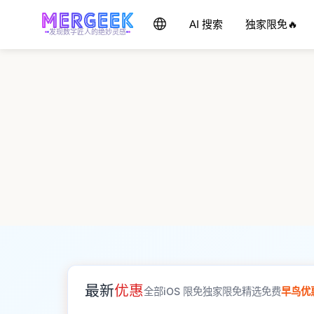
AI 搜索
独家限免🔥
发现数字匠人的绝妙灵感
最新
优惠
全部
iOS 限免
独家限免
精选免费
早鸟优