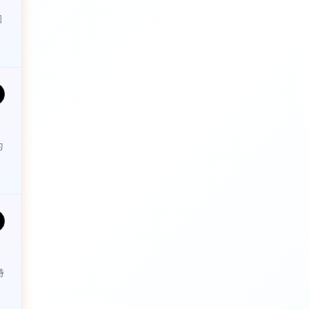
圆
为
持