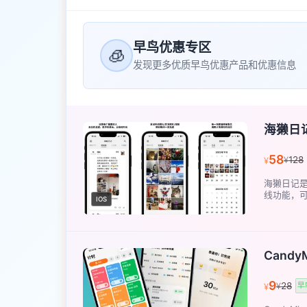
早鸟优惠专区
🧊
发现更多优质早鸟优惠产品和优惠信息
海獭日
58
128
¥
¥
海獭日记
线功能，可
IOS
Candy
9
28
¥
早
¥