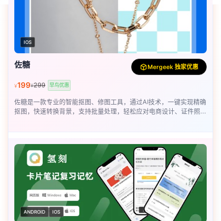
IOS
佐糖
Mergeek 独家优惠
199
299
早鸟优惠
¥
¥
佐糖是一款专业的智能抠图、修图工具，通过AI技术，一键实现精确
抠图，快速转换背景，支持批量处理，轻松应对电商设计、证件照...
ANDROID
IOS