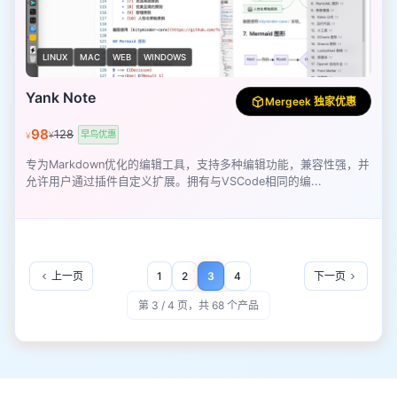
LINUX
MAC
WEB
WINDOWS
Yank Note
Mergeek 独家优惠
98
128
早鸟优惠
¥
¥
专为Markdown优化的编辑工具，支持多种编辑功能，兼容性强，并
允许用户通过插件自定义扩展。拥有与VSCode相同的编...
上一页
1
2
3
4
下一页
第 3 / 4 页，共 68 个产品