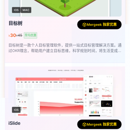
IOS
MAC
目标树
Mergeek 独家优惠
30
45
早鸟优惠
¥
¥
目标树是一款个人目标管理软件，提供一站式目标管理解决方案。通
过OKR理念，帮助用户建立目标思维，科学规划时间，将生活变成...
IOS
iSlide
Mergeek 独家优惠