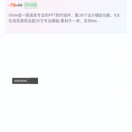
79
99
早鸟优惠
¥
¥
iSlide是一款高效专业的PPT制作插件，集38个设计辅助功能、8大
在线资源库及超30万专业模板/素材于一体，支持Ma...
ANDROID
IOS
潮汐
Mergeek 独家优惠
189
198
早鸟优惠
¥
¥
「潮汐」是一款专业的睡眠、冥想、放松与专注应用，提供自然声
音、冥想练习等丰富音频资源。无论你是需要减少焦虑与压力，还是
想...