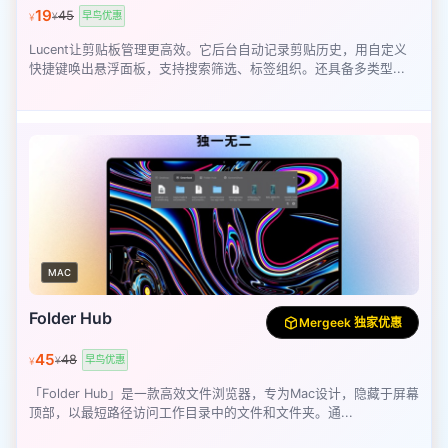
19
45
早鸟优惠
¥
¥
Lucent让剪贴板管理更高效。它后台自动记录剪贴历史，用自定义
快捷键唤出悬浮面板，支持搜索筛选、标签组织。还具备多类型...
MAC
Folder Hub
Mergeek 独家优惠
45
48
早鸟优惠
¥
¥
「Folder Hub」是一款高效文件浏览器，专为Mac设计，隐藏于屏幕
顶部，以最短路径访问工作目录中的文件和文件夹。通...