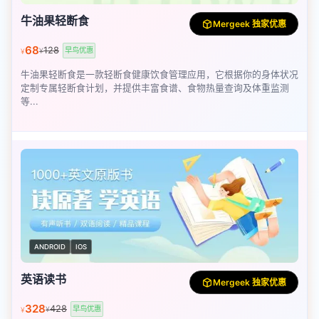
牛油果轻断食
Mergeek 独家优惠
68
128
早鸟优惠
¥
¥
牛油果轻断食是一款轻断食健康饮食管理应用，它根据你的身体状况
定制专属轻断食计划，并提供丰富食谱、食物热量查询及体重监测
等...
ANDROID
IOS
英语读书
Mergeek 独家优惠
328
428
早鸟优惠
¥
¥