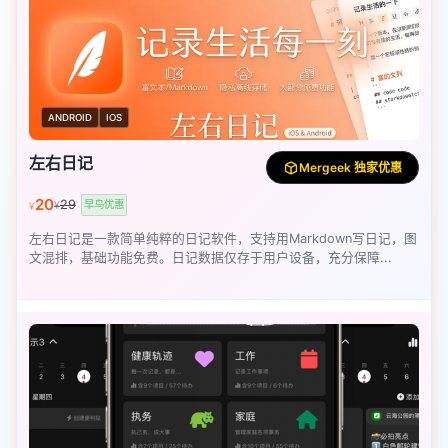
ANDROID
IOS
左右日记
Mergeek 独家优惠
20
29
早鸟优惠
¥
¥
左右日记是一款简单纯粹的日记软件，支持用Markdown写日记，图
文混排，基础功能免费。日记数据仅存于用户设备，充分保障...