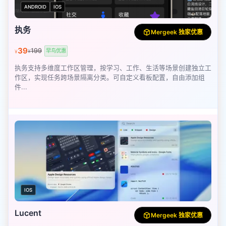
ANDROID
IOS
执务
Mergeek 独家优惠
39
199
早鸟优惠
¥
¥
执务支持多维度工作区管理，按学习、工作、生活等场景创建独立工
作区，实现任务跨场景隔离分类。可自定义看板配置，自由添加组
件...
IOS
Lucent
Mergeek 独家优惠