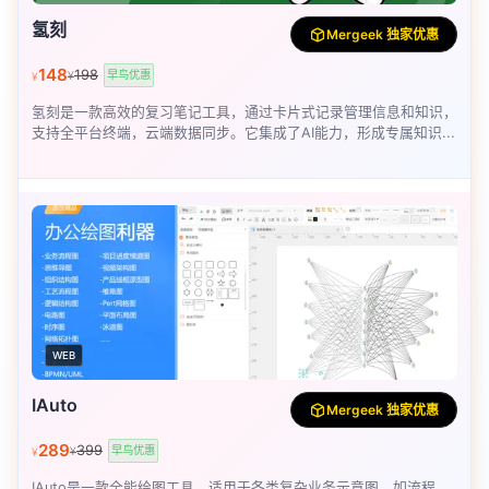
氢刻
Mergeek 独家优惠
148
198
早鸟优惠
¥
¥
氢刻是一款高效的复习笔记工具，通过卡片式记录管理信息和知识，
支持全平台终端，云端数据同步。它集成了AI能力，形成专属知识...
WEB
IAuto
Mergeek 独家优惠
289
399
早鸟优惠
¥
¥
IAuto是一款全能绘图工具，适用于各类复杂业务示意图，如流程