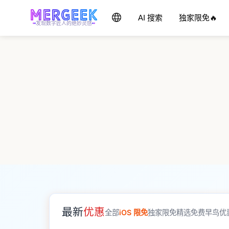
AI 搜索
独家限免🔥
发现数字匠人的绝妙灵感
最新
优惠
全部
iOS 限免
独家限免
精选免费
早鸟优