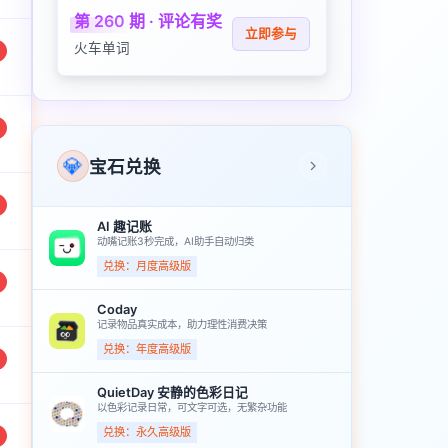
第 260 期 · 评论有奖
立即参与
火车单词
💎
宝石兑换
AI 趣记账
动嘴记账3秒完成，AI助手自动归类
兑换：月度高级版
Coday
记录物品真实成本，助力理性消费决策
兑换：年度高级版
QuietDay 安静的色彩日记
以色彩记录日常，可文字可选，无繁杂功能
兑换：永久高级版