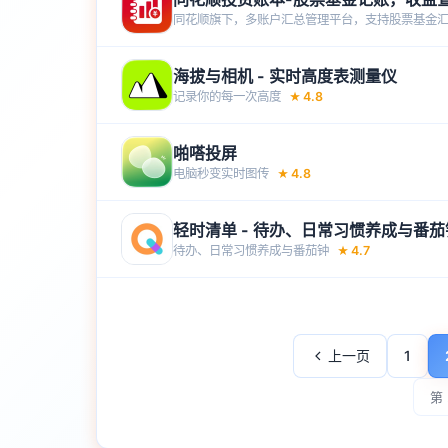
同花顺旗下，多账户汇总管理平台，支持股票基金汇总
海拔与相机 - 实时高度表测量仪
记录你的每一次高‪度‬
4.8
★
啪嗒投屏
电脑秒变实时图传
4.8
★
轻时清单 - 待办、日常习惯养成与番茄
待办、日常习惯养成与番茄钟
4.7
★
上一页
1
第 