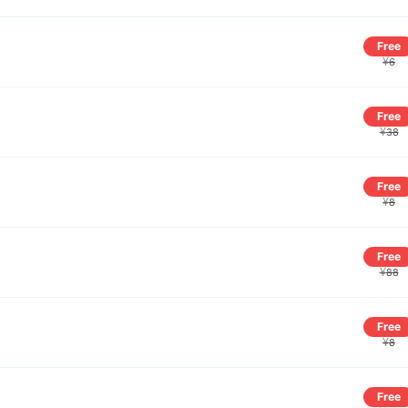
Free
¥
6
Free
¥
38
Free
¥
8
Free
¥
88
Free
¥
8
Free