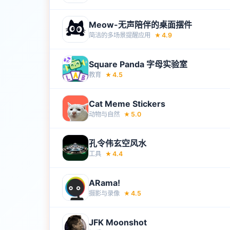
Meow-无声陪伴的桌面摆件
简洁的多场景提醒应用
4.9
★
Square Panda 字母实验室
教育
4.5
★
Cat Meme Stickers
动物与自然
5.0
★
孔令伟玄空风水
工具
4.4
★
ARama!
摄影与录像
4.5
★
JFK Moonshot