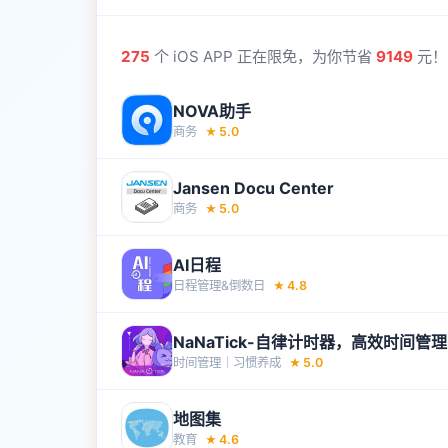
275
个 iOS APP 正在限免，为你节省
9149
元！
NOVA助手
商务
5.0
★
Jansen Docu Center
商务
5.0
★
AI日程
日程管理&倒数‪日‬
4.8
★
NaNaTick-自律计时器，高效时间管理
时间管理｜习惯养‪成‬
5.0
★
地图集
教育
4.6
★