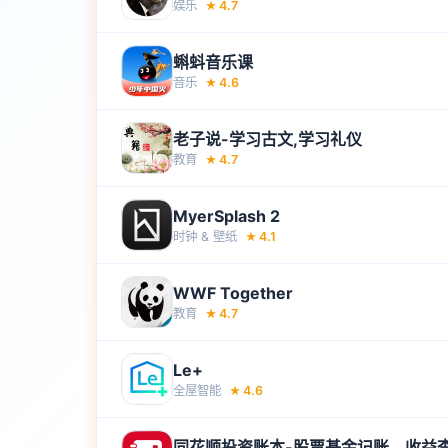
娱乐
4.7
★
蝌蚪音乐课
音乐
4.6
★
老子说-学习古文,学习礼仪
教育
4.7
★
MyerSplash 2
时钟 & 壁‪纸‬
4.1
★
WWF Together
教育
4.7
★
Le+
全屋智能
4.6
★
同花顺投资账本-股票基金记账，收益