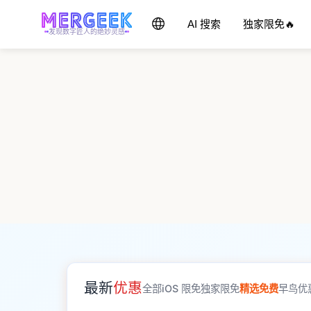
AI 搜索
独家限免🔥
发现数字匠人的绝妙灵感
最新
优惠
全部
iOS 限免
独家限免
精选免费
早鸟优