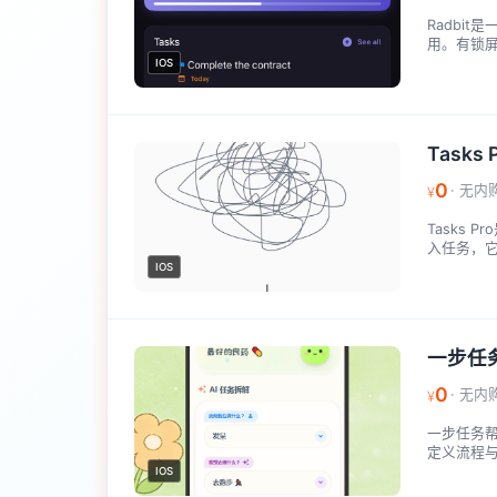
Radbi
用。有锁屏
IOS
Tasks P
0
· 无内
¥
Tasks
入任务，它
IOS
一步任
0
· 无内
¥
一步任务
定义流程与
IOS