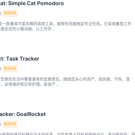
at: Simple Cat Pomodoro
购
精选免费
Cat是一款兼具可爱风格的高效工具，能帮你克服拖延专注任务。它采用番茄工作
度反应的小猫动画，让工作学...
t: Task Tracker
购
精选免费
xt帮您掌控生活中重要事务的定期责任。围绕您关心的资产，如房屋、汽车、宠
，安排维护和日常护理。各资产...
acker: GoalRocket
购
精选免费
ocket能帮你将目标转化为太空任务，设定有意义目标并保持动力。其功能包括：