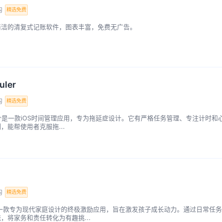
购
精选免费
简洁的清复式记账软件，图表丰富，免费无广告。
uler
购
精选免费
Ruler是一款iOS时间管理应用，专为拖延症设计。它有严格任务管理、专注计时和
，能帮使用者克服拖...
购
精选免费
o是一款专为现代家庭设计的终极激励应用，旨在激发孩子成长动力。通过日常任务
，将家务和责任转化为有趣挑...