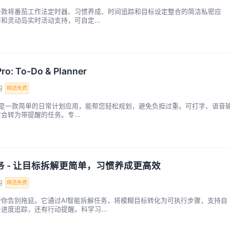
t是一款将番茄工作法定时器、习惯养成、时间追踪和目标设定整合的简洁私密应
和灵动岛实时活动支持，可自定...
ro: To-Do & Planner
购
精选免费
 Pro是一款简单的日常计划应用，能帮您轻松规划，避免负担过重。可打字、语音
会转为带提醒的任务。专...
务 - 让目标拆解更简单，习惯养成更高效
购
精选免费
帮你告别拖延。它通过AI智能拆解任务，将模糊目标转化为可执行步骤，支持自
进度追踪，还有行动提醒。科学习...