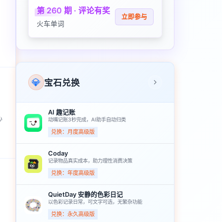
第 260 期 · 评论有奖
立即参与
火车单词
💎
宝石兑换
AI 趣记账
心
动嘴记账3秒完成，AI助手自动归类
兑换：月度高级版
Coday
记录物品真实成本，助力理性消费决策
兑换：年度高级版
QuietDay 安静的色彩日记
以色彩记录日常，可文字可选，无繁杂功能
兑换：永久高级版