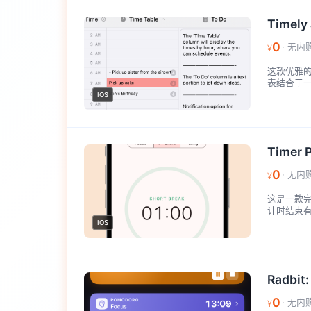
Timely
0
· 无内
¥
这款优雅
表结合于一
IOS
Timer 
0
· 无内
¥
这是一款
计时结束有
IOS
Radbit
0
· 无内
¥