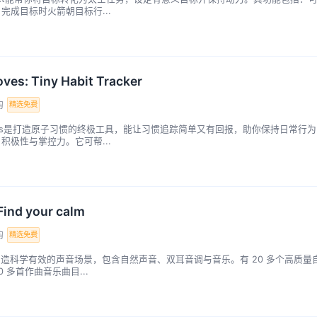
完成目标时火箭朝目标行...
ves: Tiny Habit Tracker
购
精选免费
Moves是打造原子习惯的终极工具，能让习惯追踪简单又有回报，助你保持日常行为
积极性与掌控力。它可帮...
Find your calm
购
精选免费
 能营造科学有效的声音场景，包含自然声音、双耳音调与音乐。有 20 多个高质量
 多首作曲音乐曲目...