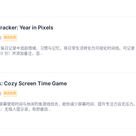
acker: Year in Pixels
购
精选免费
你在每日记录中追踪情绪、习惯与记忆，将日常生活转化为可视化时间线。可记录
 10 分）并添加备注，追...
s: Cozy Screen Time Game
购
精选免费
rs将屏幕使用时间与休闲钓鱼游戏结合，助你减少屏幕时间、提升专注力且无压力
：无恼人提示音，有舒缓自...