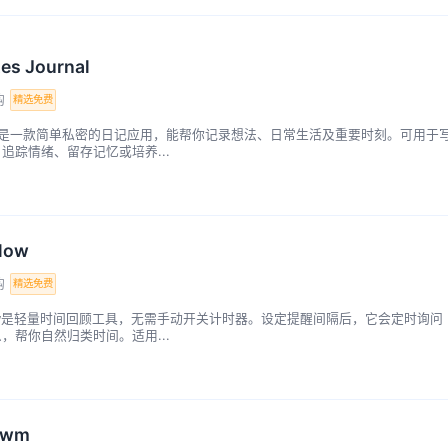
es Journal
购
精选免费
tes是一款简单私密的日记应用，能帮你记录想法、日常生活及重要时刻。可用于
追踪情绪、留存记忆或培养...
low
购
精选免费
Flow是轻量时间回顾工具，无需手动开关计时器。设定提醒间隔后，它会定时询问
，帮你自然归类时间。适用...
owm