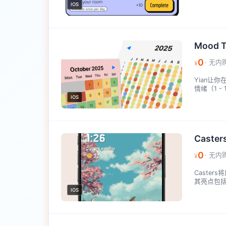
IOS
Mood Tr
0
· 无内
¥
Yian让
情绪（1 -
IOS
Caster
0
· 无内
¥
Caste
其亮点包括
IOS