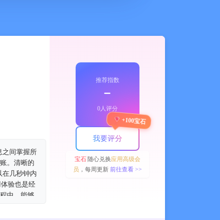
推荐指数
﹣
0人评分
+100宝石
我要评分
息之间掌握所
宝石
随心兑换
应用高级会
记账。清晰的
员
，每周更新
前往查看 >>
以在几秒钟内
用体验也是经
过程中，能够