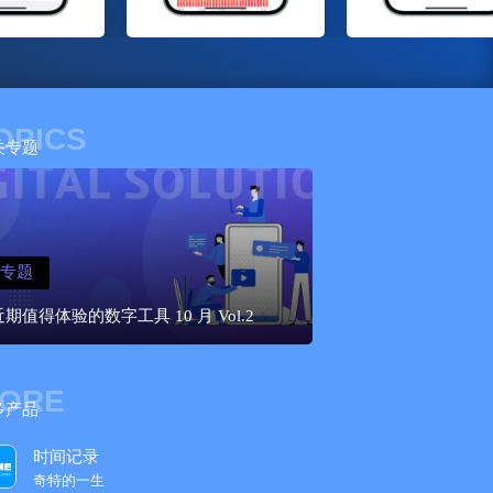
OPICS
关专题
专题
近期值得体验的数字工具 10 月 Vol.2
ORE
多产品
时间记录
奇特的一生