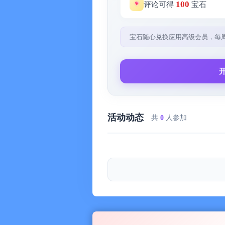
100
评论可得
宝石
每一次滑动，每一次点击，
都像在和生活轻轻对话，
宝石随心兑换应用高级会员，每
让你轻松掌控每一笔开销，也在整理
【软件特点】
- 极简轻奢设计：以用户体验为核
- 快速记账：轻松记录每一笔收入和
活动动态
共
0
人参加
- 全部流水筛选标签可自定义顺序，并随
- 首页添加交易支持经典/快捷模式
- 交易模板：保存常用交易为模板，
- 自定义类别图片：为自定义类别
- 篇章：为旅行、聚会、装修、节
交易明细
- 多篇章归属：一笔交易可加入多