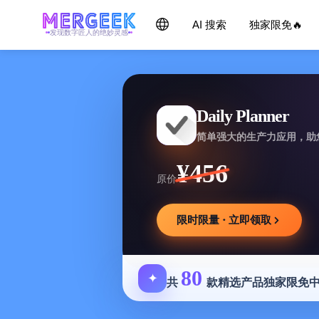
AI 搜索
独家限免🔥
发现数字匠人的绝妙灵感
Daily Planner
简单强大的生产力应用，助
¥456
原价
限时限量 · 立即领取
80
✦
共
款精选产品独家限免