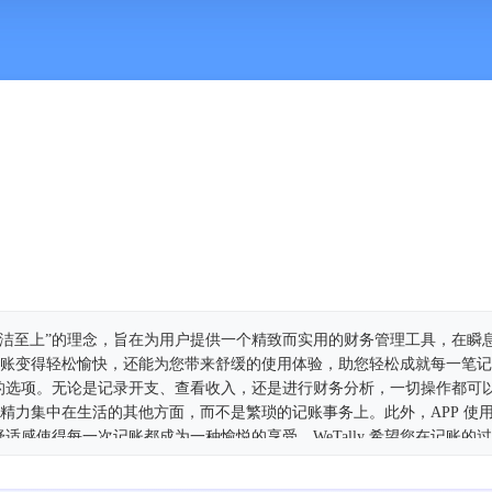
“简洁至上”的理念，旨在为用户提供一个精致而实用的财务管理工具，在瞬
不仅让记账变得轻松愉快，还能为您带来舒缓的使用体验，助您轻松成就每一笔
的选项。无论是记录开支、查看收入，还是进行财务分析，一切操作都可
将更多精力集中在生活的其他方面，而不是繁琐的记账事务上。此外，APP 使
适感使得每一次记账都成为一种愉悦的享受。WeTally 希望您在记账的
位得力的助手交流，随时获得支持与帮助。