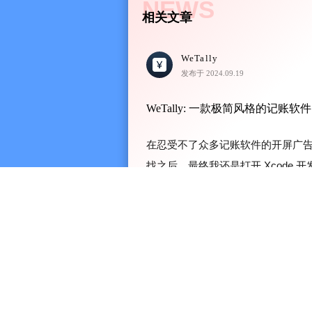
NEWS
- 跨账本篇章交易：同币种账本之
相关文章
易
- 篇章回顾记录：在篇章中写下更完
WeTally
故事
发布于 2024.09.19
- 多张交易凭证：一笔交易最多可保
中管理
WeTally: 一款极简风格的记账软件
- 账本展开样式：展开账本即可预
在忍受不了众多记账软件的开屏广告
示内容
找之后，最终我还是打开 Xcode 
- 多账本管理：灵活创建多个独立账
苦读书人，本身每月可开销的钱就
- 报销管理：记录待报销交易，追
族。实际上大学的时候就因为忍受不了
- 总余额概览：与各账本、报销状态对
- 储蓄目标：设定储蓄心愿，记录每
- 财务分析：日、周、月、年多维度
- 余额趋势：可视化展示余额变化走
- 分类趋势：深入分析各消费类别的