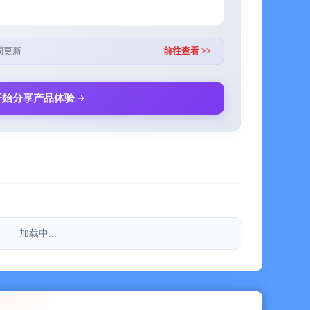
周更新
前往查看 >>
着自己的日常记忆。
开始分享产品体验
心，优美的极简风格让记账也成为一种享受
支出，简单高效，无需繁杂操作
 iCloud 在多设备间保持一致
，可设默认账本、收起快捷入口，桌面更整洁
新建时套用，减少重复输入
添加图片，让分类更直观、更贴近你的生活场景
加载中...
日活动等创建主题记录，集中回看相关收支、持续时间和
个篇章，适合复杂生活场景的交叉记录