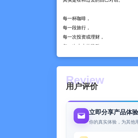
每一杯咖啡，
每一段旅行，
每一次投资或理财，
每一次小小的奖励，
都是你生活的痕迹，也是你对自己的
记账不只是记录数字，
也是记录生活。
用户评价
在 WeTally 中，这一切变得轻松而
支出瞬间记录，预算实时更新，
立即分享产品体
每日提醒让记账从未中断，
你的真实体验，为其他
iCloud 同步让你随时随地掌握财务