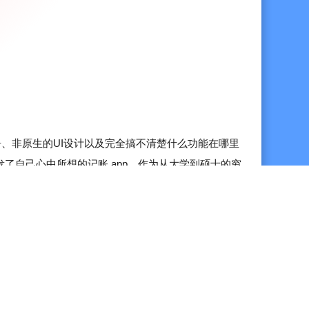
间的交易也可以加入同一个篇章，集中统计但不移动原交
整的回顾，并添加最多 9 张图片，让账本也能记录生活
存 9 张照片，收据、发票、支付截图和商品照片都能集
览进行中的篇章，并可自定义日活动、周活动和月活动显
、非原生的UI设计以及完全搞不清楚什么功能在哪里
开发了自己心中所想的记账 app。作为从大学到硕士的穷
本，生活与工作财务分开管理
很少，如果不好好管理自己的支出很容易变成月光一
踪报销状态，清晰统计已报销与未报销金额
某记账软件的开屏广告...
齐更清晰，资产视图更可靠（WeTally+ 会员）
一笔存入，直观追踪达成进度
图表与报表，财务状况一目了然
势，洞察资产变动规律
变化趋势，掌握消费习惯