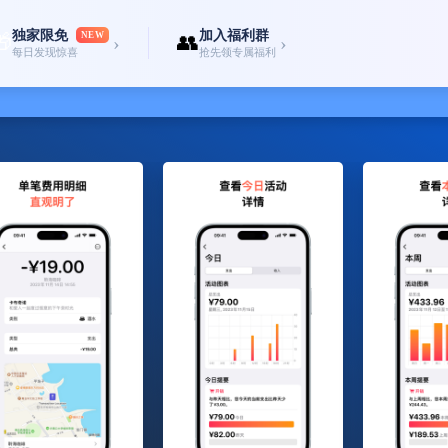
独家限免
加入福利群
🎁
NEW
👥
›
›
每日发现惊喜
抢先领专属福利