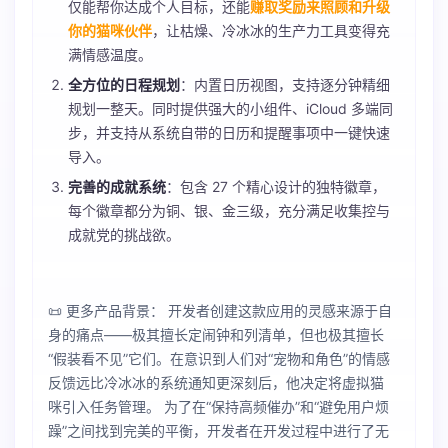
仅能帮你达成个人目标，还能
赚取奖励来照顾和升级
你的猫咪伙伴
，让枯燥、冷冰冰的生产力工具变得充
满情感温度。
全方位的日程规划
：内置日历视图，支持逐分钟精细
规划一整天。同时提供强大的小组件、iCloud 多端同
步，并支持从系统自带的日历和提醒事项中一键快速
导入。
完善的成就系统
：包含 27 个精心设计的独特徽章，
每个徽章都分为铜、银、金三级，充分满足收集控与
成就党的挑战欲。
📜 更多产品背景： 开发者创建这款应用的灵感来源于自
身的痛点——极其擅长定闹钟和列清单，但也极其擅长
“假装看不见”它们。在意识到人们对“宠物和角色”的情感
反馈远比冷冰冰的系统通知更深刻后，他决定将虚拟猫
咪引入任务管理。 为了在“保持高频催办”和“避免用户烦
躁”之间找到完美的平衡，开发者在开发过程中进行了无