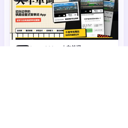
Issue 260
·
火车单词
英语背词与铁路经营结合的学习游戏，边玩边学
火车单词是一款把英语词汇学习和铁路经营结合起来的
背单词 App。它解决的不是“背单词功能不够多”的问
题，而是传统背词过程太孤立、太难坚持的问题。在
App 里，用户选择词库后，会通过看词择意、拼写和复
火速抢占中
习来完成不同学习任务；这些任务会对应列车运营、经
停复习、车站建设等游戏反馈。用户能更直观地感受
到：今天不是只完成了几个单词数字，而是在推进自己
年度高级版
的铁路世界。
Get for Free
20 days left