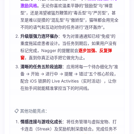
激励风格
。无论你喜欢温柔平静的“鼓励型”与“禅意
型”，还是渴望被猛烈鞭策的“毒舌型”与“严厉型”，甚
至是难以捉摸的“混乱型”与“傲娇型”，猫咪都会用完全
不同的语气和互动对你的任务进行“连环轰炸”。
升级版强力连环催办
：专为对普通通知已经“免疫”的
重度拖延症患者设计。当任务到期后，如果用户没有
标记完成，Nagger 的提醒就会
逐步加强、反复弹
窗
，直到你真正动手把它做完为止。
清晰的任务五阶段追踪
：应用将每一个待办细化为“准
备 → 开始 → 进行中 → 提醒 → 错过”五个核心阶段，
配合 iOS 锁屏的 Live Activities（实时活动），让你
在抬手间就能精准掌控当下的时间线。
📋 其他功能亮点：
情感连接与游戏化成长
：将任务管理与虚拟宠物、打
卡连击（Streak）及奖励机制深度结合。完成任务不