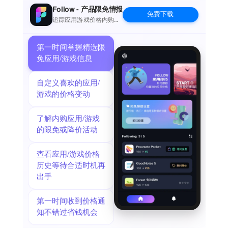
* 实时显示计算结果，不用再多次点击等于符号
Follow - 产品限免情报
免费下载
* 支持回退删除
追踪应用游戏价格内购波
动并提醒
* 支持深色和浅色配色方案
* 支持真人发音
第一时间掌握精选限
* 编辑计算内容，如果输出可以修改任意位置内容
免应用/游戏信息
* 粘贴计算公式，可以从其他地方复制内容过来进行计算
自定义喜欢的应用/
游戏的价格变动
了解内购应用/游戏
的限免或降价活动
查看应用/游戏价格
历史等待合适时机再
出手
第一时间收到价格通
知不错过省钱机会