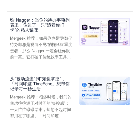
它通过结构化的“提...
🐱 Nagger：当你的待办事项列
表里，住进了一只“追着你打
卡”的粘人猫咪
Mergeek 推荐：如果你也是“列好了
待办却总是视而不见”的拖延症重度
患者，那么 Nagger 一定会让你眼
前一亮。它打破了传统效率工具冰
冷被动的僵...
从“被动流逝”到“知觉掌控”，
「时间印迹 TimeEcho」想帮你
记录每一秒生活...
Mergeek 推荐：很多时候，我们的
焦虑往往源于对时间的“失控感”：
一天忙忙碌碌结束，却想不起时间
都用在了哪里。「时间印迹
TimeEcho」的出现...