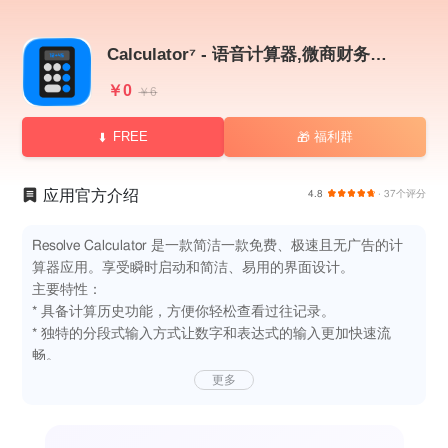
Calculator⁷ - 语音计算器,微商财务默认有声记账
￥0
￥6
FREE
福利群
🎁
应用官方介绍
4.8
· 37个评分
Resolve Calculator 是一款简洁一款免费、极速且无广告的计
算器应用。享受瞬时启动和简洁、易用的界面设计。
主要特性：
* 具备计算历史功能，方便你轻松查看过往记录。
* 独特的分段式输入方式让数字和表达式的输入更加快速流
畅。
* 支持 iPad 分屏展示， 支持横屏竖屏自适应
更多
* 支持自定义按键声音
* 支持修改配色
* 支持自定义小数点位数