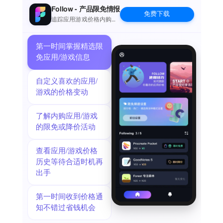
覆盖1-6年级常用汉字，按年级、单元、课文组织，与语文教
Follow - 产品限免情报
免费下载
材完美同步
追踪应用游戏价格内购波
动并提醒
- 识字表：要求会认的汉字
- 写字表：要求会写的汉字
第一时间掌握精选限
- 词语、拼音、例句完整展示
免应用/游戏信息
艾宾浩斯遗忘曲线
科学复习，让记忆更牢固
自定义喜欢的应用/
- 8个复习时机：5分钟、30分钟、12小时、1天、2天、4天、7
游戏的价格变动
天、15天
- 每日一练，系统自动安排复习内容
了解内购应用/游戏
- 多轮次练习，巩固学习成果
的限免或降价活动
PDF练习生成
线上学习，线下书写
查看应用/游戏价格
- 字词句练习本：汉字+拼音+词语+例句
历史等待合适时机再
- 笔顺描红：每笔独立展示，适合临摹
出手
- 练习字帖：田字格、米字格自定义
- 试卷生成：按单元生成测试卷
错题本
第一时间收到价格通
自动记录错误，针对性复习
知不错过省钱机会
- 记录笔画顺序错误、笔画遗漏、结构错误