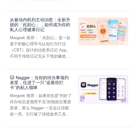
古诗词、经典文章
虑，往往...
- 按年级、朝代、类型分类
- 支持添加到练习列表
从被动内耗到主动治愈：全新升
- 边学古诗边学汉字
级的「此刻心」，如何成为你的
【汉字学习】
私人心理健康日记
拼音与发音
Mergeek 推荐：「此刻心」是一款
显示汉字拼音，点击播放标准发音
基于积极心理学与认知行为疗法
组词与造句
（CBT）设计的治愈系日记 App。
8000+词语数据，包含释义和例句
不同于传统日记无从下笔的尴尬，
- 普通词语、成语、俗语、谚语
它通过结构化的“提...
- 词语感情色彩、使用风险提示
汉字结构与部件
🐱 Nagger：当你的待办事项列
分析汉字结构（上下结构、左右结构等）
表里，住进了一只“追着你打
卡”的粘人猫咪
- 部首识别与分析
- 部件拆解与展示
Mergeek 推荐：如果你也是“列好了
待办却总是视而不见”的拖延症重度
简繁转换
患者，那么 Nagger 一定会让你眼
一键切换简繁显示，支持简体和繁体汉字
前一亮。它打破了传统效率工具冰
汉字收藏
冷被动的僵...
收藏常用汉字，快速访问和练习
【产品优势】
数据本地保存