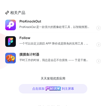
不需要注册登录，不收集个人信息，适合儿童使用
多语言支持
相关产品
支持简体中文、繁体中文、英语、日语、韩语等9种语言
界面简洁美观
ProKnockOut
操作简单，适合儿童使用
ProKnockOut 是一款强大的图像处理工具，以智能抠图为核心，集成了图片合成、人像美容、照片编...
主题切换
支持浅色/深色主题，多种配色方案
Follow
【适用场景】
一个可以自定义跟踪 APP 降价或是限免的实用工具，同时可以设置包括 APP，游戏，热门类和精选类的...
- 一年级写字启蒙：从小掌握正确笔顺
- 小学规范书写训练：纠正错误的笔顺习惯
摸摸鱼计时器
- 课前预习：提前学习课文生字
平时工作的时候，我总是会忍不住摸鱼 —— 于是干脆自己做了一个小工具，帮我统计每天到底摸了多久的鱼，...
- 课后复习：巩固当天学习的汉字
- 笔顺纠错：针对错题反复练习
- 生成字帖：打印练习纸，线下书写
【适用人群】
天天发现优质应用
- 小学生（1-6年级）
- 家长（辅导孩子学习）
点击添加
到主屏幕
- 语文老师（课堂教学辅助）
每天一练，高效掌握汉字笔顺、结构与写字规范，避免从一开
始就写错。