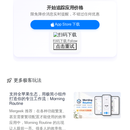
- 按时间、错误类型分类
开始追踪应用价格
- 支持错题重练
限免降价消息实时提醒，不错过任何优惠
【学习模式】
自由练习
App Store 下载
随意选择汉字练习，灵活自由
- 支持搜索添加汉字
- 从教材、标准字表、古典文学添加
扫码下载 Follow
点击重试
- 自定义练习列表
每日一练
科学复习，养成学习习惯
- 选择年级和单元
- 系统生成今日练习内容
- 多轮次练习，完成打卡
更多极客玩法
- 日历视图查看练习历史
标准字表
支持全苹果生态，用极简小组件
按一级、二级、三级字表查看汉字
打造你的专注工作流：Morning
Routine
- 共8105个汉字
Mergeek 推荐：在各种功能繁复、
- 支持拼音排序
甚至需要繁琐配置才能使用的效率
- 快速查找和练习
应用中，Morning Routine 的出现
古典文学
让人眼前一亮。很多人的效率焦