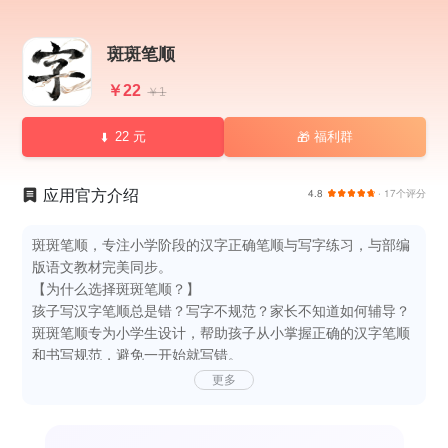
斑斑笔顺
￥22
￥1
22 元
福利群
🎁
应用官方介绍
4.8
· 17个评分
斑斑笔顺，专注小学阶段的汉字正确笔顺与写字练习，与部编
版语文教材完美同步。
【为什么选择斑斑笔顺？】
孩子写汉字笔顺总是错？写字不规范？家长不知道如何辅导？
斑斑笔顺专为小学生设计，帮助孩子从小掌握正确的汉字笔顺
和书写规范，避免一开始就写错。
【核心功能】
更多
逐笔动态演示
每一笔都清晰可见，跟随动画学习，轻松掌握正确笔顺
部编版教材同步