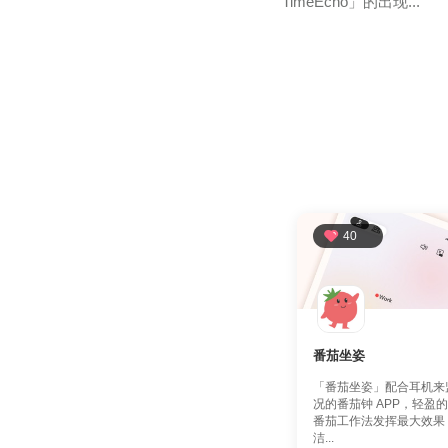
TimeEcho」的出现...
40
番茄坐姿
「番茄坐姿」配合耳机来
况的番茄钟 APP，轻盈
番茄工作法发挥最大效果
洁...