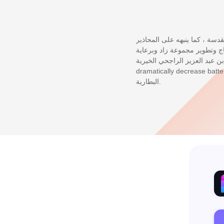
قدسة ، كما ينبهه على المحاذير
تاج وتطوير مجموعة زاد وبرعاية
كريمة من أوقاف الشيخ محمد بن عبد العزيز الراجحي الخيرية . Pl
dramatically decrease battery life. ديد المواقع التي تعمل في الخلفية يمكن أن تقلل بشكل كبير من عمر
البطارية.