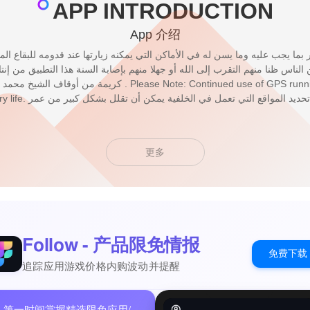
APP INTRODUCTION
App 介绍
 بما يجب عليه وما يسن له في الأماكن التي يمكنه زيارتها عند قدومه للبقاع الم
ن الناس ظنا منهم التقرب إلى الله أو جهلا منهم بإصابة السنة هذا التطبيق من إن
ease Note: Continued use of GPS running in the background can
استمرار استخدام نظام تح
更多
Follow - 产品限免情报
免费下载
追踪应用游戏价格内购波动并提醒