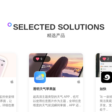
SELECTED SOLUTIONS
精选产品
9
2
透明天气苹果版
如快
监控坐姿情
超高清主题类型的天气 APP，也可
🚀 一
的界面，让
以使用任意图片作为主题，全球任意
简洁美观
，详细也整
维度的天气状况瞬间掌握，APP 还...
开发。支
处于...