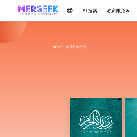
AI 搜索
独家限免🔥
发现数字匠人的绝妙灵感
HOME
·
苹果限免精选