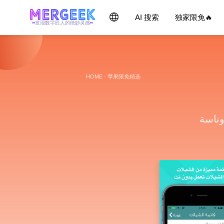
AI 搜索
独家限免🔥
发现数字匠人的绝妙灵感
HOME
·
苹果限免精选