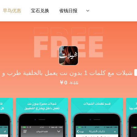
早鸟优惠
宝石兑换
省钱日报
شيلات مع كلمات 1 بدون نت يعمل بالخلفية طرب و وناسة
￥0
￥15