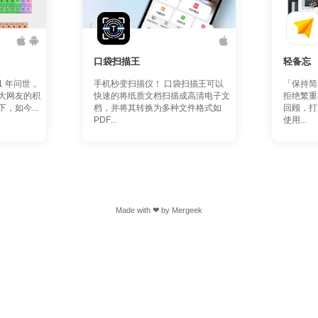
口袋扫描王
轻备忘
1 年问世，
手机秒变扫描仪！ 口袋扫描王可以
「保持简
大网友的积
快速的将纸质文档扫描成高清电子文
拒绝繁重
，如今...
档，并将其转换为多种文件格式如
回顾，打
PDF...
使用...
Made with
❤
by
Mergeek