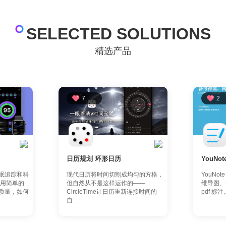
SELECTED SOLUTIONS
精选产品
7
2
日历规划 环形日历
YouNot
眠追踪和科
现代日历将时间切割成均匀的方格，
YouNo
，用简单的
但自然从不是这样运作的——
维导图、
质量，如何
CircleTime让日历重新连接时间的
pdf 标
自...