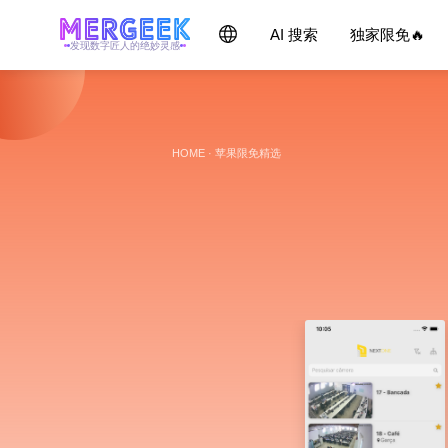
AI 搜索
独家限免🔥
发现数字匠人的绝妙灵感
HOME
·
苹果限免精选