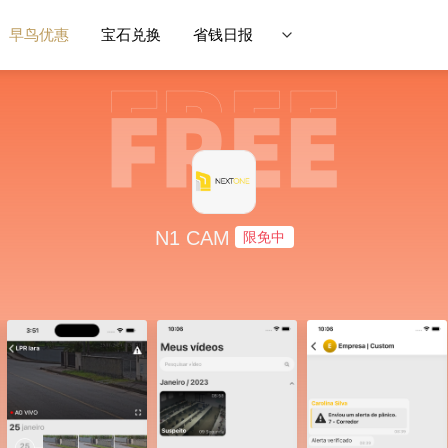
早鸟优惠
宝石兑换
省钱日报
N1 CAM
限免中