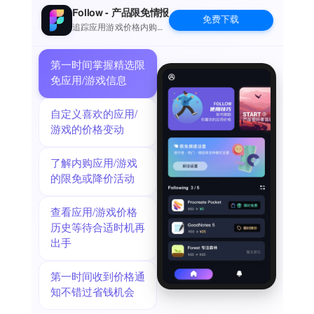
Follow - 产品限免情报
免费下载
追踪应用游戏价格内购波
动并提醒
第一时间掌握精选限
免应用/游戏信息
自定义喜欢的应用/
游戏的价格变动
了解内购应用/游戏
的限免或降价活动
查看应用/游戏价格
历史等待合适时机再
出手
第一时间收到价格通
知不错过省钱机会