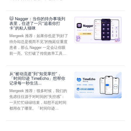
它通过结构化的“提...
🐱 Nagger：当你的待办事项列
表里，住进了一只“追着你打
卡”的粘人猫咪
Mergeek 推荐：如果你也是“列好了
待办却总是视而不见”的拖延症重度
患者，那么 Nagger 一定会让你眼
前一亮。它打破了传统效率工具冰
冷被动的僵...
从“被动流逝”到“知觉掌控”，
「时间印迹 TimeEcho」想帮你
记录每一秒生活...
Mergeek 推荐：很多时候，我们的
焦虑往往源于对时间的“失控感”：
一天忙忙碌碌结束，却想不起时间
都用在了哪里。「时间印迹
TimeEcho」的出现...