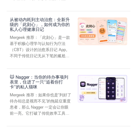
虑，往往...
从被动内耗到主动治愈：全新升
级的「此刻心」，如何成为你的
私人心理健康日记
Mergeek 推荐：「此刻心」是一款
基于积极心理学与认知行为疗法
（CBT）设计的治愈系日记 App。
不同于传统日记无从下笔的尴尬，
它通过结构化的“提...
🐱 Nagger：当你的待办事项列
表里，住进了一只“追着你打
卡”的粘人猫咪
Mergeek 推荐：如果你也是“列好了
待办却总是视而不见”的拖延症重度
患者，那么 Nagger 一定会让你眼
前一亮。它打破了传统效率工具冰
冷被动的僵...